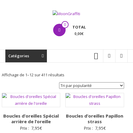
Aller
au
contenu
MoonGraffiti
0
TOTAL
0,00€
Catégories
Trié
Affichage de 1–12 sur 411 résultats
par
popularité
Boucles d’oreilles Spécial
Boucles d’oreilles Papillon
arrière de l’oreille
strass
Prix :
7,95
€
Prix :
7,95
€