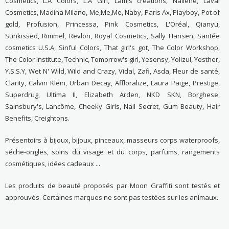
Cosmetics, L.A Colors, L.A Girl, Lamis créations, Nailene, Laval
Cosmetics, Madina Milano, Me,Me,Me, Naby, Paris Ax, Playboy, Pot of
gold, Profusion, Princessa, Pink Cosmetics, L'Oréal, Qianyu,
Sunkissed, Rimmel, Revlon, Royal Cosmetics, Sally Hansen, Santée
cosmetics U.S.A, Sinful Colors, That girl's got, The Color Workshop,
The Color Institute, Technic, Tomorrow's girl, Yesensy, Yolizul, Yesther,
Y.S.S.Y, Wet N' Wild, Wild and Crazy, Vidal, Zafi, Asda, Fleur de santé,
Clarity, Calvin Klein, Urban Decay, Affloralize, Laura Paige, Prestige,
Superdrug, Ultima II, Elizabeth Arden, NKD SKN, Borghese,
Sainsbury's, Lancôme, Cheeky Girls, Nail Secret, Gum Beauty, Hair
Benefits, Creightons.
Présentoirs à bijoux, bijoux, pinceaux, masseurs corps waterproofs,
séche-ongles, soins du visage et du corps, parfums, rangements
cosmétiques, idées cadeaux ...
Les produits de beauté proposés par Moon Graffiti sont testés et
approuvés. Certaines marques ne sont pas testées sur les animaux.