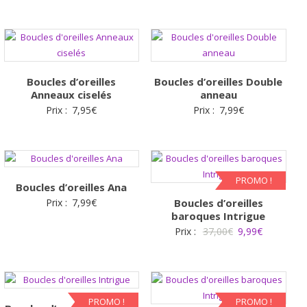
Boucles d’oreilles
Boucles d’oreilles Double
Anneaux ciselés
anneau
Prix :
7,95
€
Prix :
7,99
€
PROMO !
Boucles d’oreilles Ana
Prix :
7,99
€
Boucles d’oreilles
baroques Intrigue
Le
Le
Prix :
37,00
€
9,99
€
prix
prix
initial
actuel
était :
est :
37,00€.
9,99€.
PROMO !
PROMO !