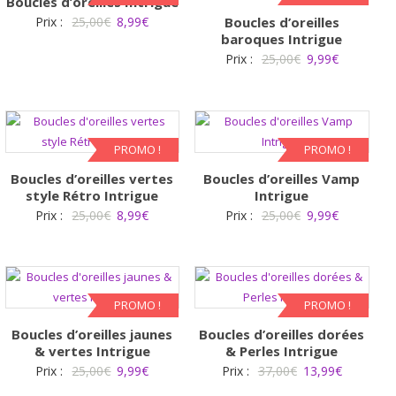
Boucles d’oreilles Intrigue
Le
Le
Prix :
25,00
€
8,99
€
Boucles d’oreilles
baroques Intrigue
prix
prix
Le
Le
Prix :
25,00
€
9,99
€
initial
actuel
prix
prix
était :
est :
initial
actuel
25,00€.
8,99€.
était :
est :
25,00€.
9,99€.
PROMO !
PROMO !
Boucles d’oreilles vertes
Boucles d’oreilles Vamp
style Rétro Intrigue
Intrigue
Le
Le
Le
Le
Prix :
25,00
€
8,99
€
Prix :
25,00
€
9,99
€
prix
prix
prix
prix
initial
actuel
initial
actuel
était :
est :
était :
est :
25,00€.
8,99€.
25,00€.
9,99€.
PROMO !
PROMO !
Boucles d’oreilles jaunes
Boucles d’oreilles dorées
& vertes Intrigue
& Perles Intrigue
Le
Le
Le
Le
Prix :
25,00
€
9,99
€
Prix :
37,00
€
13,99
€
prix
prix
prix
prix