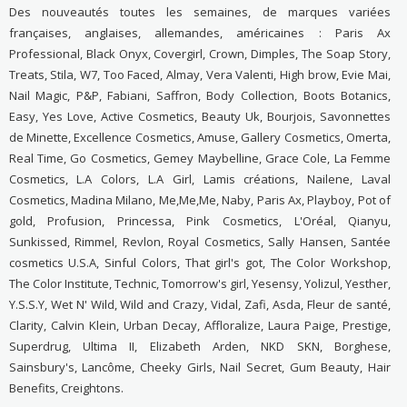
Des nouveautés toutes les semaines, de marques variées
françaises, anglaises, allemandes, américaines : Paris Ax
Professional, Black Onyx, Covergirl, Crown, Dimples, The Soap Story,
Treats, Stila, W7, Too Faced, Almay, Vera Valenti, High brow, Evie Mai,
Nail Magic, P&P, Fabiani, Saffron, Body Collection, Boots Botanics,
Easy, Yes Love, Active Cosmetics, Beauty Uk, Bourjois, Savonnettes
de Minette, Excellence Cosmetics, Amuse, Gallery Cosmetics, Omerta,
Real Time, Go Cosmetics, Gemey Maybelline, Grace Cole, La Femme
Cosmetics, L.A Colors, L.A Girl, Lamis créations, Nailene, Laval
Cosmetics, Madina Milano, Me,Me,Me, Naby, Paris Ax, Playboy, Pot of
gold, Profusion, Princessa, Pink Cosmetics, L'Oréal, Qianyu,
Sunkissed, Rimmel, Revlon, Royal Cosmetics, Sally Hansen, Santée
cosmetics U.S.A, Sinful Colors, That girl's got, The Color Workshop,
The Color Institute, Technic, Tomorrow's girl, Yesensy, Yolizul, Yesther,
Y.S.S.Y, Wet N' Wild, Wild and Crazy, Vidal, Zafi, Asda, Fleur de santé,
Clarity, Calvin Klein, Urban Decay, Affloralize, Laura Paige, Prestige,
Superdrug, Ultima II, Elizabeth Arden, NKD SKN, Borghese,
Sainsbury's, Lancôme, Cheeky Girls, Nail Secret, Gum Beauty, Hair
Benefits, Creightons.