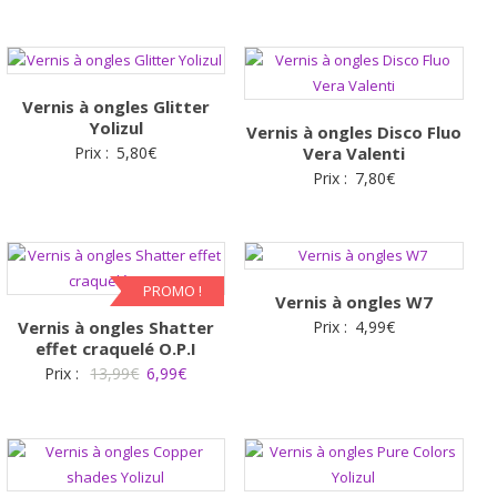
Vernis à ongles Glitter
Yolizul
Vernis à ongles Disco Fluo
Prix :
5,80
€
Vera Valenti
Prix :
7,80
€
PROMO !
Vernis à ongles W7
Vernis à ongles Shatter
Prix :
4,99
€
effet craquelé O.P.I
Le
Le
Prix :
13,99
€
6,99
€
prix
prix
initial
actuel
était :
est :
13,99€.
6,99€.