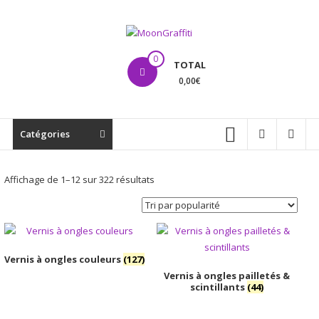
Aller
au
contenu
MoonGraffiti
0
TOTAL
0,00€
Catégories
Trié
Affichage de 1–12 sur 322 résultats
par
popularité
Vernis à ongles couleurs
(127)
Vernis à ongles pailletés &
scintillants
(44)