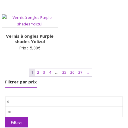
initial
actuel
était :
est :
4,99€.
1,99€.
Vernis à ongles Purple
shades Yolizul
Prix :
5,80
€
1
2
3
4
…
25
26
27
→
Filtrer par prix
Prix
min
Prix
max
Filtrer