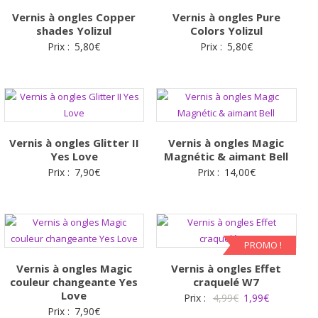
Vernis à ongles Copper
Vernis à ongles Pure
shades Yolizul
Colors Yolizul
Prix :
5,80
€
Prix :
5,80
€
Vernis à ongles Glitter II
Vernis à ongles Magic
Yes Love
Magnétic & aimant Bell
Prix :
7,90
€
Prix :
14,00
€
PROMO !
Vernis à ongles Magic
Vernis à ongles Effet
couleur changeante Yes
craquelé W7
Love
Le
Le
Prix :
4,99
€
1,99
€
Prix :
7,90
€
prix
prix