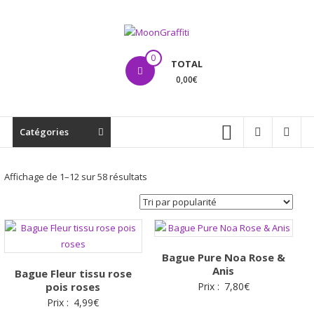
Aller
au
contenu
MoonGraffiti
0
TOTAL
0,00€
Catégories
Trié
Affichage de 1–12 sur 58 résultats
par
popularité
Bague Pure Noa Rose &
Anis
Bague Fleur tissu rose
pois roses
Prix :
7,80
€
Prix :
4,99
€