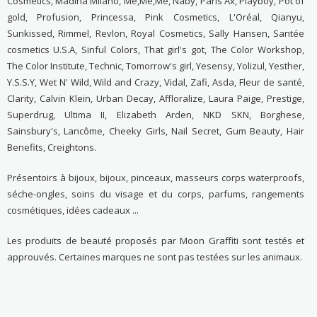
Cosmetics, Madina Milano, Me,Me,Me, Naby, Paris Ax, Playboy, Pot of
gold, Profusion, Princessa, Pink Cosmetics, L'Oréal, Qianyu,
Sunkissed, Rimmel, Revlon, Royal Cosmetics, Sally Hansen, Santée
cosmetics U.S.A, Sinful Colors, That girl's got, The Color Workshop,
The Color Institute, Technic, Tomorrow's girl, Yesensy, Yolizul, Yesther,
Y.S.S.Y, Wet N' Wild, Wild and Crazy, Vidal, Zafi, Asda, Fleur de santé,
Clarity, Calvin Klein, Urban Decay, Affloralize, Laura Paige, Prestige,
Superdrug, Ultima II, Elizabeth Arden, NKD SKN, Borghese,
Sainsbury's, Lancôme, Cheeky Girls, Nail Secret, Gum Beauty, Hair
Benefits, Creightons.
Présentoirs à bijoux, bijoux, pinceaux, masseurs corps waterproofs,
séche-ongles, soins du visage et du corps, parfums, rangements
cosmétiques, idées cadeaux ...
Les produits de beauté proposés par Moon Graffiti sont testés et
approuvés. Certaines marques ne sont pas testées sur les animaux.