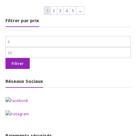
1
2
3
4
5
→
Filtrer par prix
Prix
min
Prix
max
Filtrer
Réseaux Sociaux
Paiements sécurisés