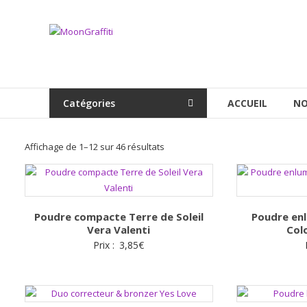
Aller
au
MoonGraffiti
contenu
Catégories
ACCUEIL
NO
Trié
Affichage de 1–12 sur 46 résultats
par
popularité
Poudre compacte Terre de Soleil
Poudre enl
Vera Valenti
Col
Prix :
3,85
€