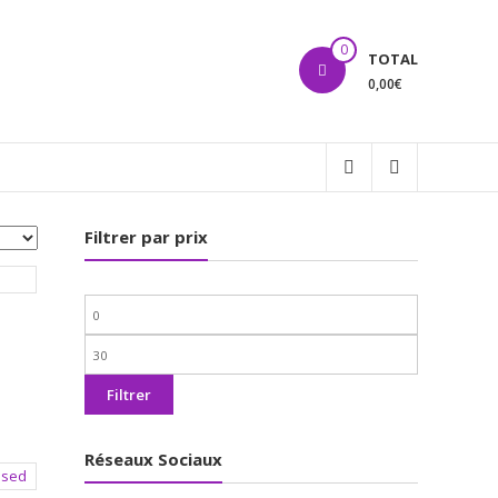
0
TOTAL
0,00€
Filtrer par prix
Prix
min
Prix
max
Filtrer
Réseaux Sociaux