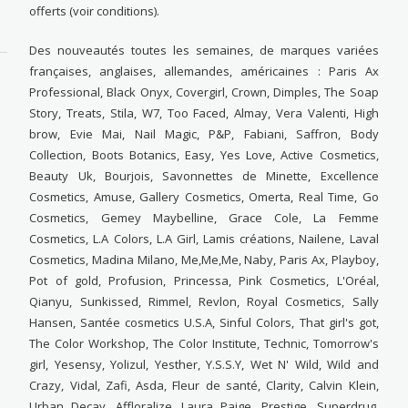
offerts (voir conditions).
Des nouveautés toutes les semaines, de marques variées
françaises, anglaises, allemandes, américaines : Paris Ax
Professional, Black Onyx, Covergirl, Crown, Dimples, The Soap
Story, Treats, Stila, W7, Too Faced, Almay, Vera Valenti, High
brow, Evie Mai, Nail Magic, P&P, Fabiani, Saffron, Body
Collection, Boots Botanics, Easy, Yes Love, Active Cosmetics,
Beauty Uk, Bourjois, Savonnettes de Minette, Excellence
Cosmetics, Amuse, Gallery Cosmetics, Omerta, Real Time, Go
Cosmetics, Gemey Maybelline, Grace Cole, La Femme
Cosmetics, L.A Colors, L.A Girl, Lamis créations, Nailene, Laval
Cosmetics, Madina Milano, Me,Me,Me, Naby, Paris Ax, Playboy,
Pot of gold, Profusion, Princessa, Pink Cosmetics, L'Oréal,
Qianyu, Sunkissed, Rimmel, Revlon, Royal Cosmetics, Sally
Hansen, Santée cosmetics U.S.A, Sinful Colors, That girl's got,
The Color Workshop, The Color Institute, Technic, Tomorrow's
girl, Yesensy, Yolizul, Yesther, Y.S.S.Y, Wet N' Wild, Wild and
Crazy, Vidal, Zafi, Asda, Fleur de santé, Clarity, Calvin Klein,
Urban Decay, Affloralize, Laura Paige, Prestige, Superdrug,