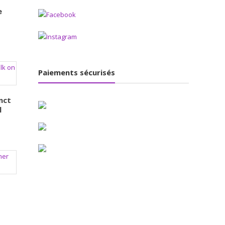
e
Paiements sécurisés
nct
l
w