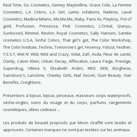
Real Time, Go Cosmetics, Gemey Maybelline, Grace Cole, La Femme
Cosmetics, L.A Colors, L.A Girl, Lamis créations, Nailene, Laval
Cosmetics, Madina Milano, Me,Me,Me, Naby, Paris Ax, Playboy, Pot of
gold, Profusion, Princessa, Pink Cosmetics, L'Oréal, Qianyu,
Sunkissed, Rimmel, Revlon, Royal Cosmetics, Sally Hansen, Santée
cosmetics U.S.A, Sinful Colors, That girl's got, The Color Workshop,
The Color Institute, Technic, Tomorrow's girl, Yesensy, Yolizul, Yesther,
Y.S.S.Y, Wet N' Wild, Wild and Crazy, Vidal, Zafi, Asda, Fleur de santé,
Clarity, Calvin Klein, Urban Decay, Affloralize, Laura Paige, Prestige,
Superdrug, Ultima II, Elizabeth Arden, NKD SKN, Borghese,
Sainsbury's, Lancôme, Cheeky Girls, Nail Secret, Gum Beauty, Hair
Benefits, Creightons.
Présentoirs à bijoux, bijoux, pinceaux, masseurs corps waterproofs,
séche-ongles, soins du visage et du corps, parfums, rangements
cosmétiques, idées cadeaux ...
Les produits de beauté proposés par Moon Graffiti sont testés et
approuvés. Certaines marques ne sont pas testées sur les animaux.