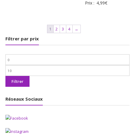
Prix :
4,99
€
1
2
3
4
→
Filtrer par prix
Prix
min
Prix
max
Filtrer
Réseaux Sociaux