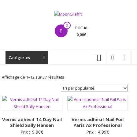
Aller
au
contenu
MoonGraffiti
0
TOTAL
0,00€
Catégories
Trié
Affichage de 1–12 sur 37 résultats
par
popularité
Vernis adhésif 14 Day Nail
Vernis adhésif Nail Foil
Shield Sally Hansen
Paris Ax Professional
Prix :
9,90
€
Prix :
4,99
€