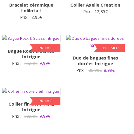
Bracelet céramique
Collier Axelle Creation
Lolilota I
Prix :
12,85
€
Prix :
8,95
€
PROMO !
PROMO !
Bague Rock & Strass
Intrigue
Duo de bagues fines
Le
Le
Prix :
25,00
€
9,99
€
dorées Intrigue
Le
Le
Prix :
25,00
€
8,99
€
prix
prix
prix
prix
initial
actuel
initial
actuel
était :
est :
était :
est :
25,00€.
9,99€.
25,00€.
8,99€.
PROMO !
Collier fin doré vieilli
Intrigue
Le
Le
Prix :
30,00
€
9,99
€
prix
prix
initial
actuel