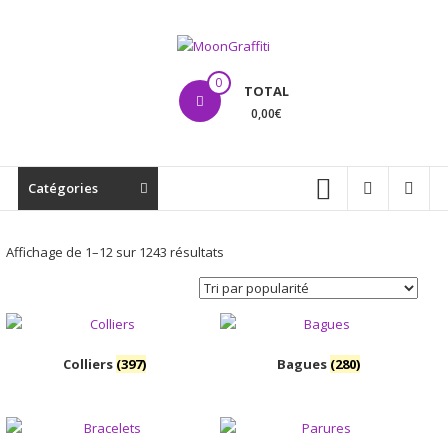
Aller
au
contenu
MoonGraffiti
0
TOTAL
0,00€
Catégories
Trié
Affichage de 1–12 sur 1243 résultats
par
popularité
Colliers
(397)
Bagues
(280)