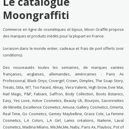
Le catalogue
Moongraffiti
Commerce en ligne de cosmétiques et bijoux, Moon Graffiti propose
des marques et produits inédits pour la plupart en France.
Livraison dans le monde entier, cadeaux et frais de port offerts (voir
conditions).
Des nouveautés toutes les semaines, de marques variées
françaises, anglaises, allemandes, américaines : Paris Ax
Professional, Black Onyx, Covergirl, Crown, Dimples, The Soap Story,
Treats, Stila, W7, Too Faced, Almay, Vera Valenti, High brow, Evie Mai,
Nail Magic, P&P, Fabiani, Saffron, Body Collection, Boots Botanics,
Easy, Yes Love, Active Cosmetics, Beauty Uk, Bourjois, Savonnettes
de Minette, Excellence Cosmetics, Amuse, Gallery Cosmetics, Omerta,
Real Time, Go Cosmetics, Gemey Maybelline, Grace Cole, La Femme
Cosmetics, L.A Colors, L.A Girl, Lamis créations, Nailene, Laval
Cosmetics, Madina Milano, Me,Me,Me, Naby, Paris Ax, Playboy, Pot of