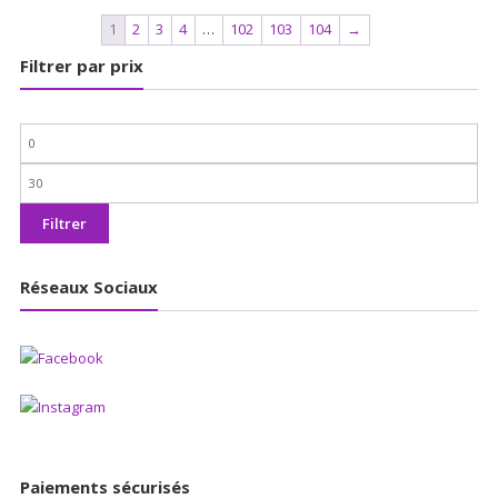
était :
est :
1
2
3
4
…
102
103
104
→
30,00€.
9,99€.
Filtrer par prix
Prix
min
Prix
max
Filtrer
Réseaux Sociaux
Paiements sécurisés