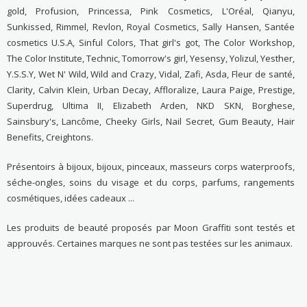
gold, Profusion, Princessa, Pink Cosmetics, L'Oréal, Qianyu,
Sunkissed, Rimmel, Revlon, Royal Cosmetics, Sally Hansen, Santée
cosmetics U.S.A, Sinful Colors, That girl's got, The Color Workshop,
The Color Institute, Technic, Tomorrow's girl, Yesensy, Yolizul, Yesther,
Y.S.S.Y, Wet N' Wild, Wild and Crazy, Vidal, Zafi, Asda, Fleur de santé,
Clarity, Calvin Klein, Urban Decay, Affloralize, Laura Paige, Prestige,
Superdrug, Ultima II, Elizabeth Arden, NKD SKN, Borghese,
Sainsbury's, Lancôme, Cheeky Girls, Nail Secret, Gum Beauty, Hair
Benefits, Creightons.
Présentoirs à bijoux, bijoux, pinceaux, masseurs corps waterproofs,
séche-ongles, soins du visage et du corps, parfums, rangements
cosmétiques, idées cadeaux ...
Les produits de beauté proposés par Moon Graffiti sont testés et
approuvés. Certaines marques ne sont pas testées sur les animaux.