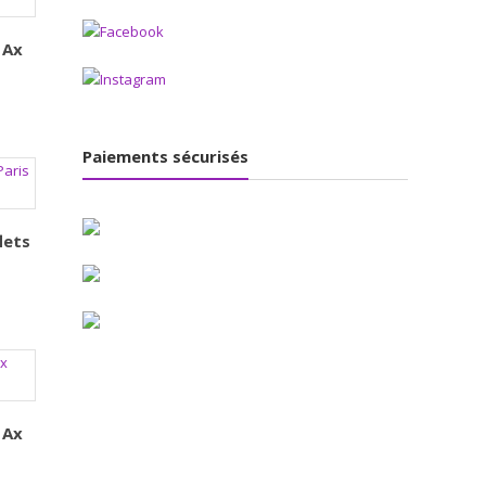
 Ax
Paiements sécurisés
lets
 Ax