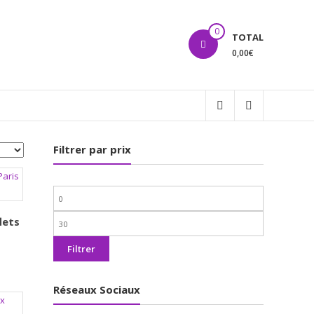
0
TOTAL
0,00€
Filtrer par prix
Prix
min
lets
Prix
max
Filtrer
Réseaux Sociaux