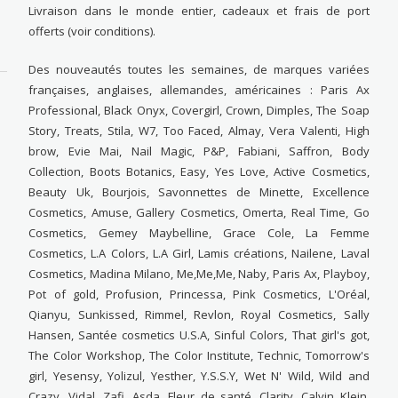
Livraison dans le monde entier, cadeaux et frais de port
offerts (voir conditions).
Des nouveautés toutes les semaines, de marques variées
françaises, anglaises, allemandes, américaines : Paris Ax
Professional, Black Onyx, Covergirl, Crown, Dimples, The Soap
Story, Treats, Stila, W7, Too Faced, Almay, Vera Valenti, High
brow, Evie Mai, Nail Magic, P&P, Fabiani, Saffron, Body
Collection, Boots Botanics, Easy, Yes Love, Active Cosmetics,
Beauty Uk, Bourjois, Savonnettes de Minette, Excellence
Cosmetics, Amuse, Gallery Cosmetics, Omerta, Real Time, Go
Cosmetics, Gemey Maybelline, Grace Cole, La Femme
Cosmetics, L.A Colors, L.A Girl, Lamis créations, Nailene, Laval
Cosmetics, Madina Milano, Me,Me,Me, Naby, Paris Ax, Playboy,
Pot of gold, Profusion, Princessa, Pink Cosmetics, L'Oréal,
Qianyu, Sunkissed, Rimmel, Revlon, Royal Cosmetics, Sally
Hansen, Santée cosmetics U.S.A, Sinful Colors, That girl's got,
The Color Workshop, The Color Institute, Technic, Tomorrow's
girl, Yesensy, Yolizul, Yesther, Y.S.S.Y, Wet N' Wild, Wild and
Crazy, Vidal, Zafi, Asda, Fleur de santé, Clarity, Calvin Klein,