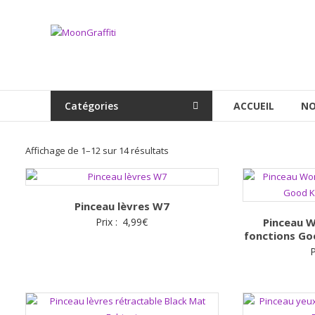
Aller
au
MoonGraffiti
contenu
Catégories
ACCUEIL
NO
Trié
Affichage de 1–12 sur 14 résultats
par
popularité
Pinceau lèvres W7
Prix :
4,99
€
Pinceau W
fonctions G
P