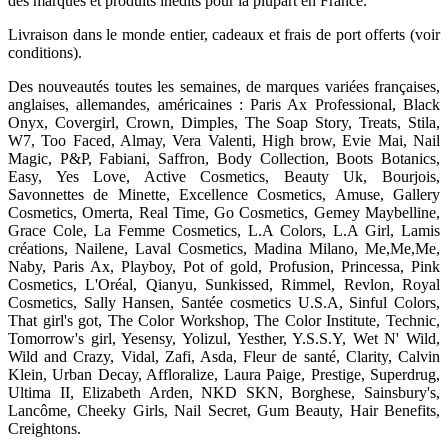
des marques et produits inédits pour la plupart en France.
Livraison dans le monde entier, cadeaux et frais de port offerts (voir
conditions).
Des nouveautés toutes les semaines, de marques variées françaises,
anglaises, allemandes, américaines : Paris Ax Professional, Black
Onyx, Covergirl, Crown, Dimples, The Soap Story, Treats, Stila,
W7, Too Faced, Almay, Vera Valenti, High brow, Evie Mai, Nail
Magic, P&P, Fabiani, Saffron, Body Collection, Boots Botanics,
Easy, Yes Love, Active Cosmetics, Beauty Uk, Bourjois,
Savonnettes de Minette, Excellence Cosmetics, Amuse, Gallery
Cosmetics, Omerta, Real Time, Go Cosmetics, Gemey Maybelline,
Grace Cole, La Femme Cosmetics, L.A Colors, L.A Girl, Lamis
créations, Nailene, Laval Cosmetics, Madina Milano, Me,Me,Me,
Naby, Paris Ax, Playboy, Pot of gold, Profusion, Princessa, Pink
Cosmetics, L'Oréal, Qianyu, Sunkissed, Rimmel, Revlon, Royal
Cosmetics, Sally Hansen, Santée cosmetics U.S.A, Sinful Colors,
That girl's got, The Color Workshop, The Color Institute, Technic,
Tomorrow's girl, Yesensy, Yolizul, Yesther, Y.S.S.Y, Wet N' Wild,
Wild and Crazy, Vidal, Zafi, Asda, Fleur de santé, Clarity, Calvin
Klein, Urban Decay, Affloralize, Laura Paige, Prestige, Superdrug,
Ultima II, Elizabeth Arden, NKD SKN, Borghese, Sainsbury's,
Lancôme, Cheeky Girls, Nail Secret, Gum Beauty, Hair Benefits,
Creightons.