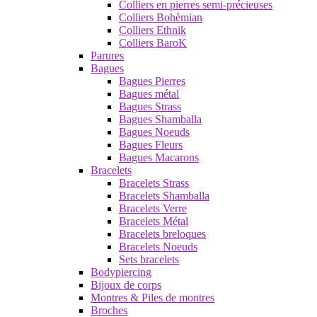
Colliers en pierres semi-précieuses
Colliers Bohèmian
Colliers Ethnik
Colliers BaroK
Parures
Bagues
Bagues Pierres
Bagues métal
Bagues Strass
Bagues Shamballa
Bagues Noeuds
Bagues Fleurs
Bagues Macarons
Bracelets
Bracelets Strass
Bracelets Shamballa
Bracelets Verre
Bracelets Métal
Bracelets breloques
Bracelets Noeuds
Sets bracelets
Bodypiercing
Bijoux de corps
Montres & Piles de montres
Broches