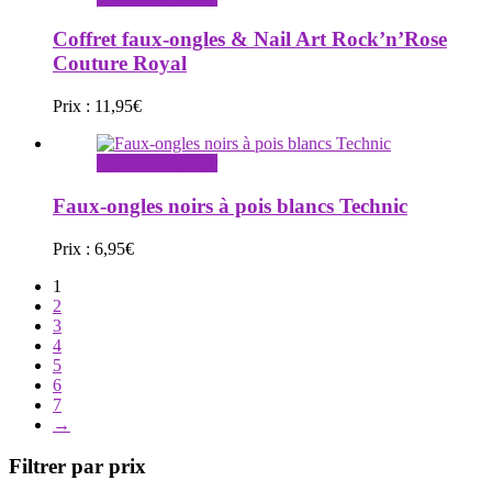
Coffret faux-ongles & Nail Art Rock’n’Rose
Couture Royal
Prix :
11,95
€
Ajouter au panier
Faux-ongles noirs à pois blancs Technic
Prix :
6,95
€
1
2
3
4
5
6
7
→
Filtrer par prix