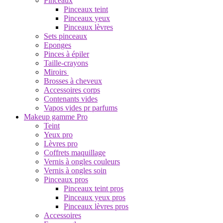
Pinceaux
Pinceaux teint
Pinceaux yeux
Pinceaux lèvres
Sets pinceaux
Eponges
Pinces à épiler
Taille-crayons
Miroirs
Brosses à cheveux
Accessoires corps
Contenants vides
Vapos vides pr parfums
Makeup gamme Pro
Teint
Yeux pro
Lèvres pro
Coffrets maquillage
Vernis à ongles couleurs
Vernis à ongles soin
Pinceaux pros
Pinceaux teint pros
Pinceaux yeux pros
Pinceaux lèvres pros
Accessoires