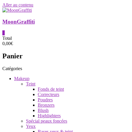
Aller au contenu
MoonGraffiti
0
Total
0,00€
Panier
Catégories
Makeup
Teint
Fonds de teint
Correcteurs
Poudres
Bronzers
Blush
Highlighters
Spécial peaux foncées
Yeux
Bases yeux & teint