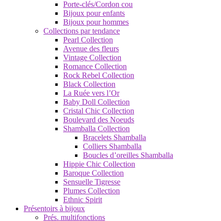
Porte-clés/Cordon cou
Bijoux pour enfants
Bijoux pour hommes
Collections par tendance
Pearl Collection
Avenue des fleurs
Vintage Collection
Romance Collection
Rock Rebel Collection
Black Collection
La Ruée vers l’Or
Baby Doll Collection
Cristal Chic Collection
Boulevard des Noeuds
Shamballa Collection
Bracelets Shamballa
Colliers Shamballa
Boucles d’oreilles Shamballa
Hippie Chic Collection
Baroque Collection
Sensuelle Tigresse
Plumes Collection
Ethnic Spirit
Présentoirs à bijoux
Prés. multifonctions