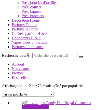
Prés. boucles d’oreilles
Prés. colliers
Prés. bagues
Prés. bracelets
Décoration Home
Parfums Femme
Parfums Homme
Coffrets parfum H & F
Déodorants H & F
Vapos vides pr parfum
Parfums d’ambiance
Recherche pourÂ :
Accueil
Nouveautés
Promos
Best sellers
Affichage de 1–12 sur 73 résultats
Trié par popularité
Ajouter au panier