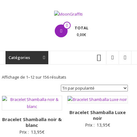
Aller
au
contenu
MoonGraffiti
0
TOTAL
0,00€
Catégories
Trié
Affichage de 1–12 sur 156 résultats
par
popularité
Bracelet Shamballa Luxe
noir
Bracelet Shamballa noir &
blanc
Prix :
13,95
€
Prix :
13,95
€