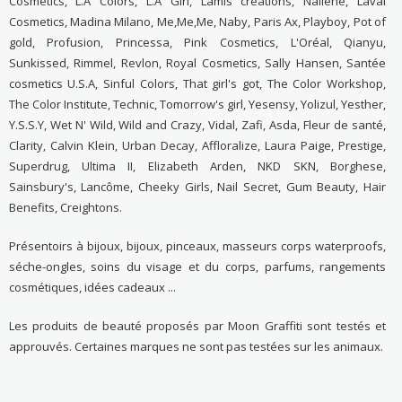
Cosmetics, L.A Colors, L.A Girl, Lamis créations, Nailene, Laval
Cosmetics, Madina Milano, Me,Me,Me, Naby, Paris Ax, Playboy, Pot of
gold, Profusion, Princessa, Pink Cosmetics, L'Oréal, Qianyu,
Sunkissed, Rimmel, Revlon, Royal Cosmetics, Sally Hansen, Santée
cosmetics U.S.A, Sinful Colors, That girl's got, The Color Workshop,
The Color Institute, Technic, Tomorrow's girl, Yesensy, Yolizul, Yesther,
Y.S.S.Y, Wet N' Wild, Wild and Crazy, Vidal, Zafi, Asda, Fleur de santé,
Clarity, Calvin Klein, Urban Decay, Affloralize, Laura Paige, Prestige,
Superdrug, Ultima II, Elizabeth Arden, NKD SKN, Borghese,
Sainsbury's, Lancôme, Cheeky Girls, Nail Secret, Gum Beauty, Hair
Benefits, Creightons.
Présentoirs à bijoux, bijoux, pinceaux, masseurs corps waterproofs,
séche-ongles, soins du visage et du corps, parfums, rangements
cosmétiques, idées cadeaux ...
Les produits de beauté proposés par Moon Graffiti sont testés et
approuvés. Certaines marques ne sont pas testées sur les animaux.