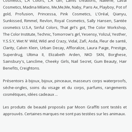
Cosmetics, L.A Colors, L.A Girl, Lamis créations, Nailene, Laval
Cosmetics, Madina Milano, Me,Me,Me, Naby, Paris Ax, Playboy, Pot of
gold, Profusion, Princessa, Pink Cosmetics, L'Oréal, Qianyu,
Sunkissed, Rimmel, Revlon, Royal Cosmetics, Sally Hansen, Santée
cosmetics U.S.A, Sinful Colors, That girl's got, The Color Workshop,
The Color Institute, Technic, Tomorrow's girl, Yesensy, Yolizul, Yesther,
Y.S.S.Y, Wet N' Wild, Wild and Crazy, Vidal, Zafi, Asda, Fleur de santé,
Clarity, Calvin Klein, Urban Decay, Affloralize, Laura Paige, Prestige,
Superdrug, Ultima II, Elizabeth Arden, NKD SKN, Borghese,
Sainsbury's, Lancôme, Cheeky Girls, Nail Secret, Gum Beauty, Hair
Benefits, Creightons.
Présentoirs à bijoux, bijoux, pinceaux, masseurs corps waterproofs,
séche-ongles, soins du visage et du corps, parfums, rangements
cosmétiques, idées cadeaux ...
Les produits de beauté proposés par Moon Graffiti sont testés et
approuvés. Certaines marques ne sont pas testées sur les animaux.