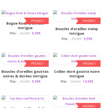
prix
prix
initial
actuel
était :
est :
25,00€.
9,99€.
PROMO !
PROMO !
Bague Rock & Strass
Intrigue
Boucles d’oreilles Vamp
Le
Le
Prix :
25,00
€
9,99
€
Intrigue
Le
Le
Prix :
25,00
€
9,99
€
prix
prix
prix
prix
initial
actuel
initial
actuel
était :
est :
était :
est :
25,00€.
9,99€.
25,00€.
9,99€.
PROMO !
PROMO !
Boucles d’oreilles gouttes
Collier doré goutte noire
noires & dorées Intrigue
Intrigue
Le
Le
Le
Le
Prix :
25,00
€
9,99
€
Prix :
50,00
€
14,99
€
prix
prix
prix
prix
initial
actuel
initial
actuel
était :
est :
était :
est :
25,00€.
9,99€.
50,00€.
14,99€.
PROMO !