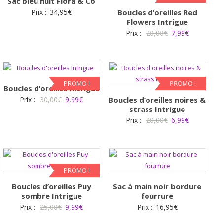
Sac bleu nuit Flora & Co
Prix :
34,95
€
Boucles d’oreilles Red
Flowers Intrigue
Le
Le
Prix :
20,00
€
7,99
€
prix
prix
initial
actuel
était :
est :
20,00€.
7,99€.
PROMO !
PROMO !
Boucles d’oreilles Intrigue
Le
Le
Prix :
30,00
€
9,99
€
Boucles d’oreilles noires &
strass Intrigue
prix
prix
Le
Le
Prix :
20,00
€
6,99
€
initial
actuel
prix
prix
était :
est :
initial
actuel
30,00€.
9,99€.
était :
est :
20,00€.
6,99€.
PROMO !
Boucles d’oreilles Puy
Sac à main noir bordure
sombre Intrigue
fourrure
Le
Le
Prix :
25,00
€
9,99
€
Prix :
16,95
€
prix
prix