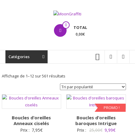
Aller
au
contenu
MoonGraffiti
0
TOTAL
0,00€
Catégories
Trié
Affichage de 1–12 sur 561 résultats
par
popularité
PROMO !
Boucles d’oreilles
Boucles d’oreilles
Anneaux ciselés
baroques Intrigue
Le
Le
Prix :
7,95
€
Prix :
25,00
€
9,99
€