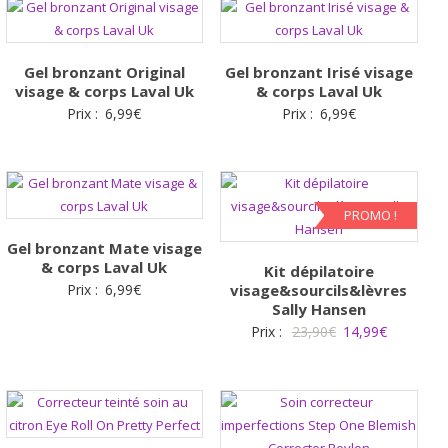
Gel bronzant Original
Gel bronzant Irisé visage
visage & corps Laval Uk
& corps Laval Uk
Prix :
6,99
€
Prix :
6,99
€
PROMO !
Gel bronzant Mate visage
& corps Laval Uk
Kit dépilatoire
Prix :
6,99
€
visage&sourcils&lèvres
Sally Hansen
Le
Le
Prix :
23,90
€
14,99
€
prix
prix
initial
actuel
était :
est :
23,90€.
14,99€.