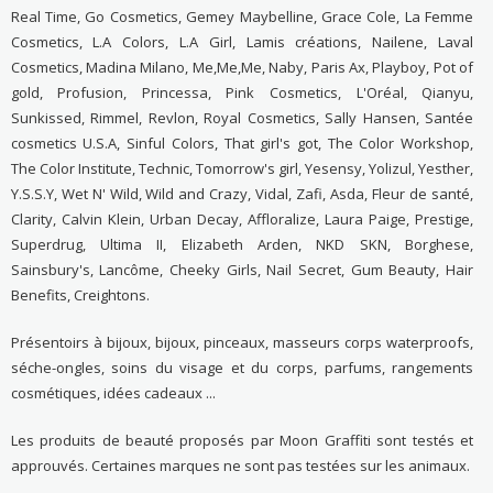
Real Time, Go Cosmetics, Gemey Maybelline, Grace Cole, La Femme
Cosmetics, L.A Colors, L.A Girl, Lamis créations, Nailene, Laval
Cosmetics, Madina Milano, Me,Me,Me, Naby, Paris Ax, Playboy, Pot of
gold, Profusion, Princessa, Pink Cosmetics, L'Oréal, Qianyu,
Sunkissed, Rimmel, Revlon, Royal Cosmetics, Sally Hansen, Santée
cosmetics U.S.A, Sinful Colors, That girl's got, The Color Workshop,
The Color Institute, Technic, Tomorrow's girl, Yesensy, Yolizul, Yesther,
Y.S.S.Y, Wet N' Wild, Wild and Crazy, Vidal, Zafi, Asda, Fleur de santé,
Clarity, Calvin Klein, Urban Decay, Affloralize, Laura Paige, Prestige,
Superdrug, Ultima II, Elizabeth Arden, NKD SKN, Borghese,
Sainsbury's, Lancôme, Cheeky Girls, Nail Secret, Gum Beauty, Hair
Benefits, Creightons.
Présentoirs à bijoux, bijoux, pinceaux, masseurs corps waterproofs,
séche-ongles, soins du visage et du corps, parfums, rangements
cosmétiques, idées cadeaux ...
Les produits de beauté proposés par Moon Graffiti sont testés et
approuvés. Certaines marques ne sont pas testées sur les animaux.