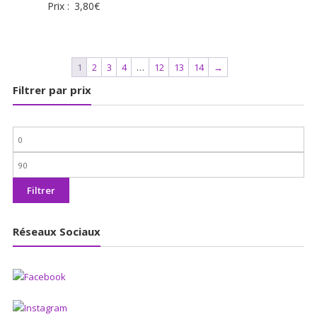
Prix :
3,80
€
1
2
3
4
…
12
13
14
→
Filtrer par prix
Prix
min
Prix
max
Filtrer
Réseaux Sociaux