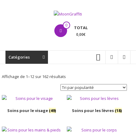
Aller
au
contenu
MoonGraffiti
0
TOTAL
0,00€
Catégories
Trié
Affichage de 1–12 sur 162 résultats
par
popularité
Soins pour le visage
(49)
Soins pour les lèvres
(18)