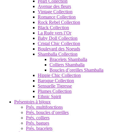
Pearl Collection
Avenue des fleurs
Vintage Collection
Romance Collection
Rock Rebel Collection
Black Collection
La Ruée vers l’Or
Baby Doll Collection
Cristal Chic Collection
Boulevard des Noeuds
Shamballa Collection
Bracelets Shamballa
Colliers Shamballa
Boucles d’oreilles Shamballa
Hippie Chic Collection
Baroque Collection
Sensuelle Tigresse
Plumes Collection
Ethnic Spirit
Présentoirs à bijoux
Prés. multifonctions
Prés. boucles d’oreilles
Prés. colliers
Prés. bagues
Prés. bracelets