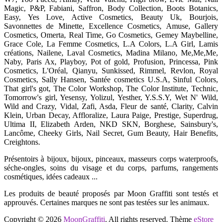
Magic, P&P, Fabiani, Saffron, Body Collection, Boots Botanics,
Easy, Yes Love, Active Cosmetics, Beauty Uk, Bourjois,
Savonnettes de Minette, Excellence Cosmetics, Amuse, Gallery
Cosmetics, Omerta, Real Time, Go Cosmetics, Gemey Maybelline,
Grace Cole, La Femme Cosmetics, L.A Colors, L.A Girl, Lamis
créations, Nailene, Laval Cosmetics, Madina Milano, Me,Me,Me,
Naby, Paris Ax, Playboy, Pot of gold, Profusion, Princessa, Pink
Cosmetics, L'Oréal, Qianyu, Sunkissed, Rimmel, Revlon, Royal
Cosmetics, Sally Hansen, Santée cosmetics U.S.A, Sinful Colors,
That girl's got, The Color Workshop, The Color Institute, Technic,
Tomorrow's girl, Yesensy, Yolizul, Yesther, Y.S.S.Y, Wet N' Wild,
Wild and Crazy, Vidal, Zafi, Asda, Fleur de santé, Clarity, Calvin
Klein, Urban Decay, Affloralize, Laura Paige, Prestige, Superdrug,
Ultima II, Elizabeth Arden, NKD SKN, Borghese, Sainsbury's,
Lancôme, Cheeky Girls, Nail Secret, Gum Beauty, Hair Benefits,
Creightons.
Présentoirs à bijoux, bijoux, pinceaux, masseurs corps waterproofs,
séche-ongles, soins du visage et du corps, parfums, rangements
cosmétiques, idées cadeaux ...
Les produits de beauté proposés par Moon Graffiti sont testés et
approuvés. Certaines marques ne sont pas testées sur les animaux.
Copyright © 2026
MoonGraffiti
. All rights reserved. Thème
eStore