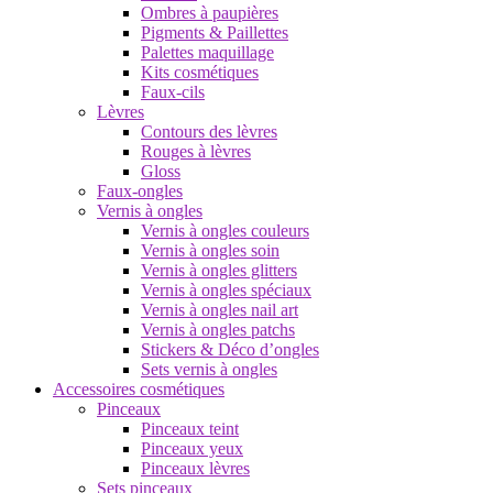
Ombres à paupières
Pigments & Paillettes
Palettes maquillage
Kits cosmétiques
Faux-cils
Lèvres
Contours des lèvres
Rouges à lèvres
Gloss
Faux-ongles
Vernis à ongles
Vernis à ongles couleurs
Vernis à ongles soin
Vernis à ongles glitters
Vernis à ongles spéciaux
Vernis à ongles nail art
Vernis à ongles patchs
Stickers & Déco d’ongles
Sets vernis à ongles
Accessoires cosmétiques
Pinceaux
Pinceaux teint
Pinceaux yeux
Pinceaux lèvres
Sets pinceaux