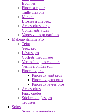
Eponges
Pinces à épiler
Taille-crayons
Miroirs
Brosses à cheveux
Accessoires corps
Contenants vides
Vapos vides pr parfums
Makeup gamme Pro
Teint
Yeux pro
Lèvres pro
Coffrets maquillage
Vernis à ongles couleurs
Vernis à ongles soin
Pinceaux pros
Pinceaux teint pros
Pinceaux yeux pros
Pinceaux lèvres pros
Accessoires
Faux-ongles
Stickers ongles pro
Trousses
Soins
Soins bios argan/rose