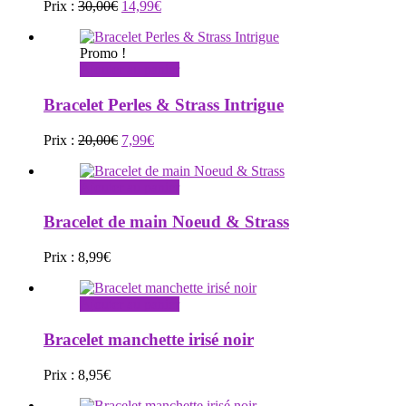
Le
Le
Prix :
30,00
€
14,99
€
prix
prix
initial
actuel
Promo !
était :
est :
Ajouter au panier
30,00€.
14,99€.
Bracelet Perles & Strass Intrigue
Le
Le
Prix :
20,00
€
7,99
€
prix
prix
initial
actuel
Ajouter au panier
était :
est :
20,00€.
7,99€.
Bracelet de main Noeud & Strass
Prix :
8,99
€
Ajouter au panier
Bracelet manchette irisé noir
Prix :
8,95
€