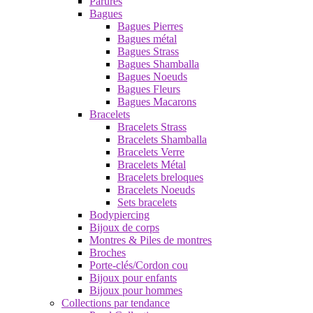
Parures
Bagues
Bagues Pierres
Bagues métal
Bagues Strass
Bagues Shamballa
Bagues Noeuds
Bagues Fleurs
Bagues Macarons
Bracelets
Bracelets Strass
Bracelets Shamballa
Bracelets Verre
Bracelets Métal
Bracelets breloques
Bracelets Noeuds
Sets bracelets
Bodypiercing
Bijoux de corps
Montres & Piles de montres
Broches
Porte-clés/Cordon cou
Bijoux pour enfants
Bijoux pour hommes
Collections par tendance