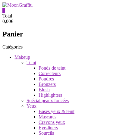
Aller
au
0
contenu
MoonGraffiti
Total
0,00€
Panier
Catégories
Makeup
Teint
Fonds de teint
Correcteurs
Poudres
Bronzers
Blush
Highlighters
Spécial peaux foncées
Yeux
Bases yeux & teint
Mascaras
Crayons yeux
Eye-liners
Sourcils