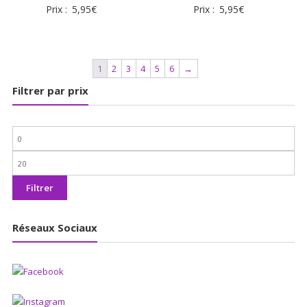
Prix :
5,95
€
Prix :
5,95
€
1
2
3
4
5
6
→
Filtrer par prix
Prix
min
Prix
max
Filtrer
Réseaux Sociaux