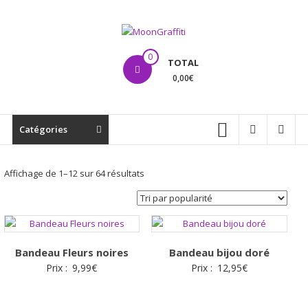
Aller
au
contenu
MoonGraffiti
0
TOTAL
0,00€
Catégories
Trié
Affichage de 1–12 sur 64 résultats
par
popularité
Bandeau Fleurs noires
Bandeau bijou doré
Prix :
9,99
€
Prix :
12,95
€