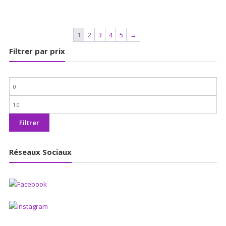
1
2
3
4
5
→
Filtrer par prix
Prix
min
Prix
max
Filtrer
Réseaux Sociaux