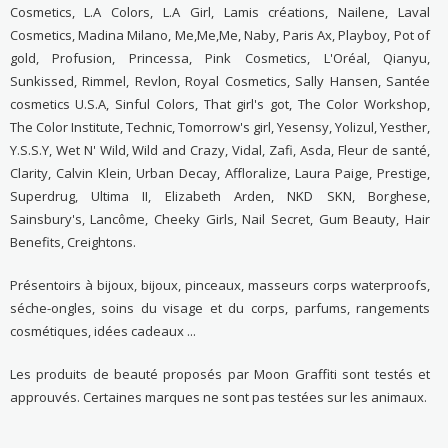
Cosmetics, L.A Colors, L.A Girl, Lamis créations, Nailene, Laval
Cosmetics, Madina Milano, Me,Me,Me, Naby, Paris Ax, Playboy, Pot of
gold, Profusion, Princessa, Pink Cosmetics, L'Oréal, Qianyu,
Sunkissed, Rimmel, Revlon, Royal Cosmetics, Sally Hansen, Santée
cosmetics U.S.A, Sinful Colors, That girl's got, The Color Workshop,
The Color Institute, Technic, Tomorrow's girl, Yesensy, Yolizul, Yesther,
Y.S.S.Y, Wet N' Wild, Wild and Crazy, Vidal, Zafi, Asda, Fleur de santé,
Clarity, Calvin Klein, Urban Decay, Affloralize, Laura Paige, Prestige,
Superdrug, Ultima II, Elizabeth Arden, NKD SKN, Borghese,
Sainsbury's, Lancôme, Cheeky Girls, Nail Secret, Gum Beauty, Hair
Benefits, Creightons.
Présentoirs à bijoux, bijoux, pinceaux, masseurs corps waterproofs,
séche-ongles, soins du visage et du corps, parfums, rangements
cosmétiques, idées cadeaux ...
Les produits de beauté proposés par Moon Graffiti sont testés et
approuvés. Certaines marques ne sont pas testées sur les animaux.