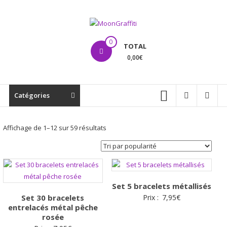
Aller
au
contenu
MoonGraffiti
0
TOTAL
0,00€
Catégories
Trié
Affichage de 1–12 sur 59 résultats
par
popularité
Set 5 bracelets métallisés
Set 30 bracelets
Prix :
7,95
€
entrelacés métal pêche
rosée