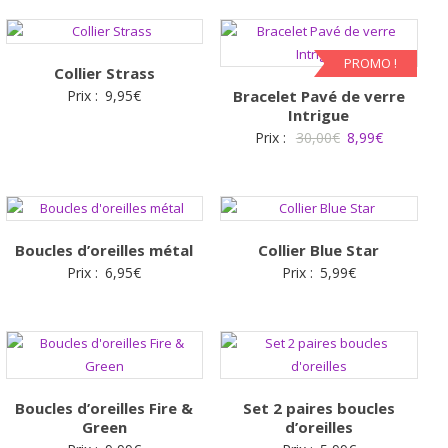
initial
actuel
était :
est :
25,00€.
9,99€.
PROMO !
Collier Strass
Prix :
9,95
€
Bracelet Pavé de verre
Intrigue
Le
Le
Prix :
30,00
€
8,99
€
prix
prix
initial
actuel
était :
est :
30,00€.
8,99€.
Boucles d’oreilles métal
Collier Blue Star
Prix :
6,95
€
Prix :
5,99
€
Boucles d’oreilles Fire &
Set 2 paires boucles
Green
d’oreilles