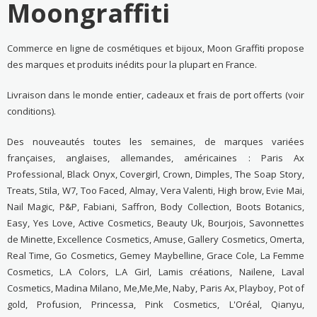
Moongraffiti
Commerce en ligne de cosmétiques et bijoux, Moon Graffiti propose
des marques et produits inédits pour la plupart en France.
Livraison dans le monde entier, cadeaux et frais de port offerts (voir
conditions).
Des nouveautés toutes les semaines, de marques variées
françaises, anglaises, allemandes, américaines : Paris Ax
Professional, Black Onyx, Covergirl, Crown, Dimples, The Soap Story,
Treats, Stila, W7, Too Faced, Almay, Vera Valenti, High brow, Evie Mai,
Nail Magic, P&P, Fabiani, Saffron, Body Collection, Boots Botanics,
Easy, Yes Love, Active Cosmetics, Beauty Uk, Bourjois, Savonnettes
de Minette, Excellence Cosmetics, Amuse, Gallery Cosmetics, Omerta,
Real Time, Go Cosmetics, Gemey Maybelline, Grace Cole, La Femme
Cosmetics, L.A Colors, L.A Girl, Lamis créations, Nailene, Laval
Cosmetics, Madina Milano, Me,Me,Me, Naby, Paris Ax, Playboy, Pot of
gold, Profusion, Princessa, Pink Cosmetics, L'Oréal, Qianyu,