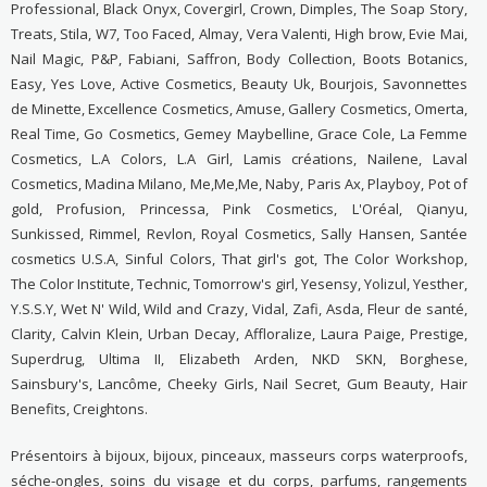
Professional, Black Onyx, Covergirl, Crown, Dimples, The Soap Story,
Treats, Stila, W7, Too Faced, Almay, Vera Valenti, High brow, Evie Mai,
Nail Magic, P&P, Fabiani, Saffron, Body Collection, Boots Botanics,
Easy, Yes Love, Active Cosmetics, Beauty Uk, Bourjois, Savonnettes
de Minette, Excellence Cosmetics, Amuse, Gallery Cosmetics, Omerta,
Real Time, Go Cosmetics, Gemey Maybelline, Grace Cole, La Femme
Cosmetics, L.A Colors, L.A Girl, Lamis créations, Nailene, Laval
Cosmetics, Madina Milano, Me,Me,Me, Naby, Paris Ax, Playboy, Pot of
gold, Profusion, Princessa, Pink Cosmetics, L'Oréal, Qianyu,
Sunkissed, Rimmel, Revlon, Royal Cosmetics, Sally Hansen, Santée
cosmetics U.S.A, Sinful Colors, That girl's got, The Color Workshop,
The Color Institute, Technic, Tomorrow's girl, Yesensy, Yolizul, Yesther,
Y.S.S.Y, Wet N' Wild, Wild and Crazy, Vidal, Zafi, Asda, Fleur de santé,
Clarity, Calvin Klein, Urban Decay, Affloralize, Laura Paige, Prestige,
Superdrug, Ultima II, Elizabeth Arden, NKD SKN, Borghese,
Sainsbury's, Lancôme, Cheeky Girls, Nail Secret, Gum Beauty, Hair
Benefits, Creightons.
Présentoirs à bijoux, bijoux, pinceaux, masseurs corps waterproofs,
séche-ongles, soins du visage et du corps, parfums, rangements