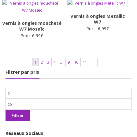
Vernis à ongles Metallic
W7
Vernis à ongles moucheté
W7 Mosaïc
Prix :
6,99
€
Prix :
6,99
€
1
2
3
4
…
9
10
11
→
Filtrer par prix
Prix
min
Prix
max
Filtrer
Réseaux Sociaux