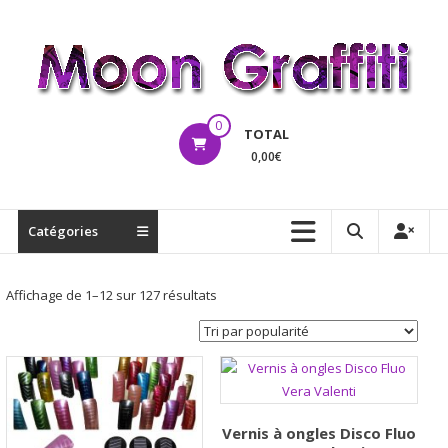
Aller
au
contenu
MoonGraffiti
0
TOTAL
0,00€
Catégories
Trié
Affichage de 1–12 sur 127 résultats
par
popularité
Vernis à ongles Disco Fluo