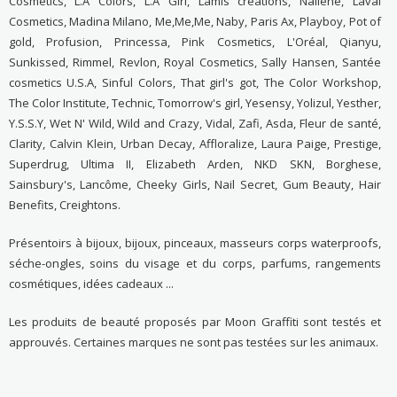
Cosmetics, L.A Colors, L.A Girl, Lamis créations, Nailene, Laval
Cosmetics, Madina Milano, Me,Me,Me, Naby, Paris Ax, Playboy, Pot of
gold, Profusion, Princessa, Pink Cosmetics, L'Oréal, Qianyu,
Sunkissed, Rimmel, Revlon, Royal Cosmetics, Sally Hansen, Santée
cosmetics U.S.A, Sinful Colors, That girl's got, The Color Workshop,
The Color Institute, Technic, Tomorrow's girl, Yesensy, Yolizul, Yesther,
Y.S.S.Y, Wet N' Wild, Wild and Crazy, Vidal, Zafi, Asda, Fleur de santé,
Clarity, Calvin Klein, Urban Decay, Affloralize, Laura Paige, Prestige,
Superdrug, Ultima II, Elizabeth Arden, NKD SKN, Borghese,
Sainsbury's, Lancôme, Cheeky Girls, Nail Secret, Gum Beauty, Hair
Benefits, Creightons.
Présentoirs à bijoux, bijoux, pinceaux, masseurs corps waterproofs,
séche-ongles, soins du visage et du corps, parfums, rangements
cosmétiques, idées cadeaux ...
Les produits de beauté proposés par Moon Graffiti sont testés et
approuvés. Certaines marques ne sont pas testées sur les animaux.