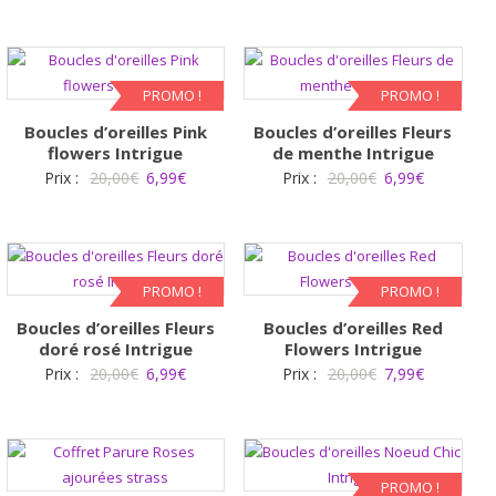
PROMO !
PROMO !
Boucles d’oreilles Pink
Boucles d’oreilles Fleurs
flowers Intrigue
de menthe Intrigue
Le
Le
Le
Le
Prix :
20,00
€
6,99
€
Prix :
20,00
€
6,99
€
prix
prix
prix
prix
initial
actuel
initial
actuel
était :
est :
était :
est :
20,00€.
6,99€.
20,00€.
6,99€.
PROMO !
PROMO !
Boucles d’oreilles Fleurs
Boucles d’oreilles Red
doré rosé Intrigue
Flowers Intrigue
Le
Le
Le
Le
Prix :
20,00
€
6,99
€
Prix :
20,00
€
7,99
€
prix
prix
prix
prix
initial
actuel
initial
actuel
était :
est :
était :
est :
20,00€.
6,99€.
20,00€.
7,99€.
PROMO !