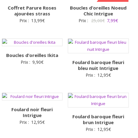
Coffret Parure Roses
Boucles d’oreilles Noeud
ajourées strass
Chic Intrigue
Le
Le
Prix :
13,99
€
Prix :
25,00
€
7,99
€
prix
prix
initial
actuel
était :
est :
25,00€.
7,99€.
Boucles d’oreilles Ikita
Prix :
9,90
€
Foulard baroque fleuri
bleu nuit Intrigue
Prix :
12,95
€
Foulard noir fleuri
Intrigue
Foulard baroque fleuri
Prix :
12,95
€
brun Intrigue
Prix :
12,95
€