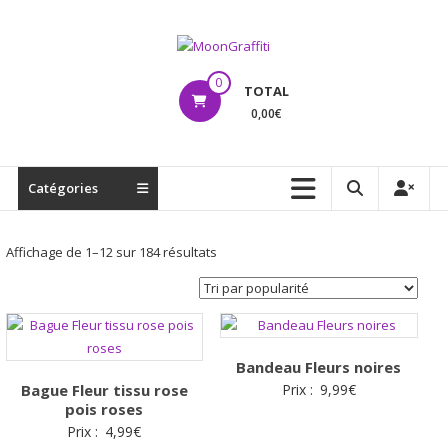
Aller
au
contenu
MoonGraffiti
0
TOTAL
0,00€
Catégories
Trié
Affichage de 1–12 sur 184 résultats
par
popularité
Bandeau Fleurs noires
Bague Fleur tissu rose
Prix :
9,99
€
pois roses
Prix :
4,99
€