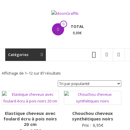
Aller
au
contenu
MoonGraffiti
0
TOTAL
0,00€
Catégories
Trié
Affichage de 1–12 sur 87 résultats
par
popularité
Elastique cheveux avec
Chouchou cheveux
foulard écru à pois noirs
synthétiques noirs
20 cm
Prix :
6,95
€