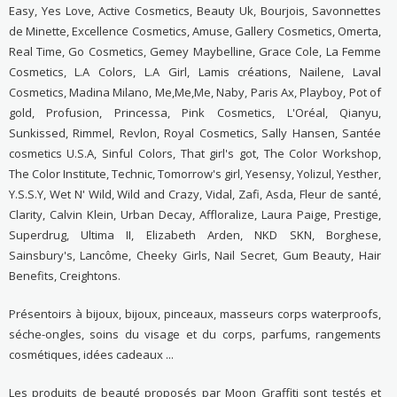
Easy, Yes Love, Active Cosmetics, Beauty Uk, Bourjois, Savonnettes
de Minette, Excellence Cosmetics, Amuse, Gallery Cosmetics, Omerta,
Real Time, Go Cosmetics, Gemey Maybelline, Grace Cole, La Femme
Cosmetics, L.A Colors, L.A Girl, Lamis créations, Nailene, Laval
Cosmetics, Madina Milano, Me,Me,Me, Naby, Paris Ax, Playboy, Pot of
gold, Profusion, Princessa, Pink Cosmetics, L'Oréal, Qianyu,
Sunkissed, Rimmel, Revlon, Royal Cosmetics, Sally Hansen, Santée
cosmetics U.S.A, Sinful Colors, That girl's got, The Color Workshop,
The Color Institute, Technic, Tomorrow's girl, Yesensy, Yolizul, Yesther,
Y.S.S.Y, Wet N' Wild, Wild and Crazy, Vidal, Zafi, Asda, Fleur de santé,
Clarity, Calvin Klein, Urban Decay, Affloralize, Laura Paige, Prestige,
Superdrug, Ultima II, Elizabeth Arden, NKD SKN, Borghese,
Sainsbury's, Lancôme, Cheeky Girls, Nail Secret, Gum Beauty, Hair
Benefits, Creightons.
Présentoirs à bijoux, bijoux, pinceaux, masseurs corps waterproofs,
séche-ongles, soins du visage et du corps, parfums, rangements
cosmétiques, idées cadeaux ...
Les produits de beauté proposés par Moon Graffiti sont testés et