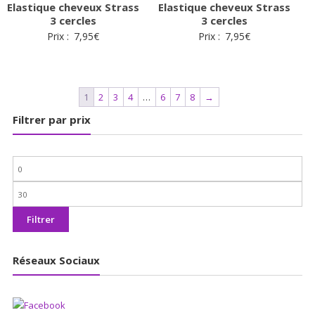
Elastique cheveux Strass
Elastique cheveux Strass
3 cercles
3 cercles
Prix :
7,95
€
Prix :
7,95
€
1
2
3
4
…
6
7
8
→
Filtrer par prix
Prix
min
Prix
max
Filtrer
Réseaux Sociaux