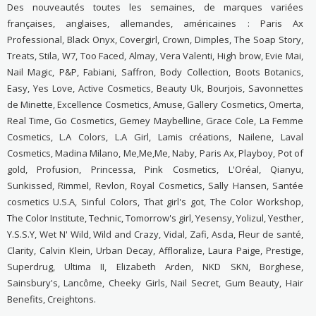
Des nouveautés toutes les semaines, de marques variées
françaises, anglaises, allemandes, américaines : Paris Ax
Professional, Black Onyx, Covergirl, Crown, Dimples, The Soap Story,
Treats, Stila, W7, Too Faced, Almay, Vera Valenti, High brow, Evie Mai,
Nail Magic, P&P, Fabiani, Saffron, Body Collection, Boots Botanics,
Easy, Yes Love, Active Cosmetics, Beauty Uk, Bourjois, Savonnettes
de Minette, Excellence Cosmetics, Amuse, Gallery Cosmetics, Omerta,
Real Time, Go Cosmetics, Gemey Maybelline, Grace Cole, La Femme
Cosmetics, L.A Colors, L.A Girl, Lamis créations, Nailene, Laval
Cosmetics, Madina Milano, Me,Me,Me, Naby, Paris Ax, Playboy, Pot of
gold, Profusion, Princessa, Pink Cosmetics, L'Oréal, Qianyu,
Sunkissed, Rimmel, Revlon, Royal Cosmetics, Sally Hansen, Santée
cosmetics U.S.A, Sinful Colors, That girl's got, The Color Workshop,
The Color Institute, Technic, Tomorrow's girl, Yesensy, Yolizul, Yesther,
Y.S.S.Y, Wet N' Wild, Wild and Crazy, Vidal, Zafi, Asda, Fleur de santé,
Clarity, Calvin Klein, Urban Decay, Affloralize, Laura Paige, Prestige,
Superdrug, Ultima II, Elizabeth Arden, NKD SKN, Borghese,
Sainsbury's, Lancôme, Cheeky Girls, Nail Secret, Gum Beauty, Hair
Benefits, Creightons.