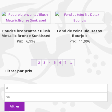
Poudre bronzante / Blush
Fond de teint Bio Detox
Metallic Bronze Sunkissed
Bourjois
Prix :
6,99
€
Prix :
11,99
€
1
2
3
4
5
6
7
→
Filtrer par prix
Prix
min
Prix
max
Filtrer