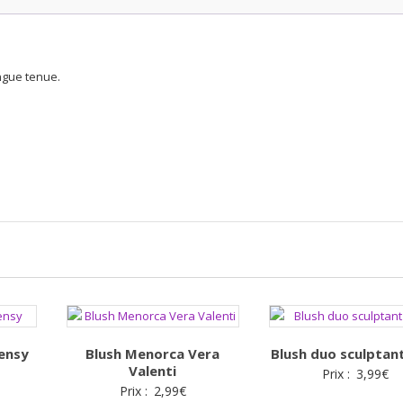
ongue tenue.
ensy
Blush Menorca Vera
Blush duo sculptan
Valenti
Prix :
3,99
€
Prix :
2,99
€