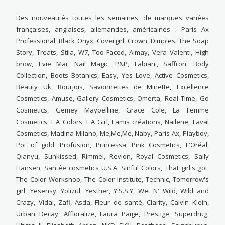
Des nouveautés toutes les semaines, de marques variées
françaises, anglaises, allemandes, américaines : Paris Ax
Professional, Black Onyx, Covergirl, Crown, Dimples, The Soap
Story, Treats, Stila, W7, Too Faced, Almay, Vera Valenti, High
brow, Evie Mai, Nail Magic, P&P, Fabiani, Saffron, Body
Collection, Boots Botanics, Easy, Yes Love, Active Cosmetics,
Beauty Uk, Bourjois, Savonnettes de Minette, Excellence
Cosmetics, Amuse, Gallery Cosmetics, Omerta, Real Time, Go
Cosmetics, Gemey Maybelline, Grace Cole, La Femme
Cosmetics, L.A Colors, L.A Girl, Lamis créations, Nailene, Laval
Cosmetics, Madina Milano, Me,Me,Me, Naby, Paris Ax, Playboy,
Pot of gold, Profusion, Princessa, Pink Cosmetics, L'Oréal,
Qianyu, Sunkissed, Rimmel, Revlon, Royal Cosmetics, Sally
Hansen, Santée cosmetics U.S.A, Sinful Colors, That girl's got,
The Color Workshop, The Color Institute, Technic, Tomorrow's
girl, Yesensy, Yolizul, Yesther, Y.S.S.Y, Wet N' Wild, Wild and
Crazy, Vidal, Zafi, Asda, Fleur de santé, Clarity, Calvin Klein,
Urban Decay, Affloralize, Laura Paige, Prestige, Superdrug,