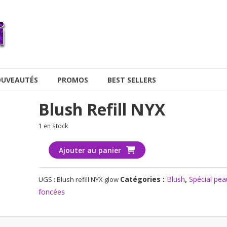
UVEAUTÉS
PROMOS
BEST SELLERS
Blush Refill NYX
1 en stock
quantité
Ajouter au panier
de
Blush
Catégories :
Blush
,
Spécial pea
UGS :
Blush refill NYX glow
refill
foncées
NYX