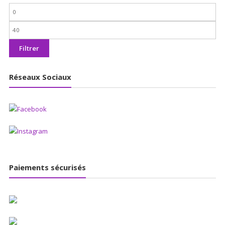
Prix
min
Prix
max
Filtrer
Réseaux Sociaux
Paiements sécurisés