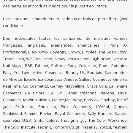
des marques et produits inédits pour la plupart en France.
Livraison dans le monde entier, cadeaux et frais de port offerts (voir
conditions).
Des nouveautés toutes les semaines, de marques variées
françaises, anglaises, allemandes, américaines : Paris Ax
Professional, Black Onyx, Covergirl, Crown, Dimples, The Soap Story,
Treats, Stila, W7, Too Faced, Almay, Vera Valenti, High brow, Evie Mai,
Nail Magic, P&P, Fabiani, Saffron, Body Collection, Boots Botanics,
Easy, Yes Love, Active Cosmetics, Beauty Uk, Bourjois, Savonnettes
de Minette, Excellence Cosmetics, Amuse, Gallery Cosmetics, Omerta,
Real Time, Go Cosmetics, Gemey Maybelline, Grace Cole, La Femme
Cosmetics, L.A Colors, L.A Girl, Lamis créations, Nailene, Laval
Cosmetics, Madina Milano, Me,Me,Me, Naby, Paris Ax, Playboy, Pot of
gold, Profusion, Princessa, Pink Cosmetics, L'Oréal, Qianyu,
Sunkissed, Rimmel, Revlon, Royal Cosmetics, Sally Hansen, Santée
cosmetics U.S.A, Sinful Colors, That girl's got, The Color Workshop,
The Color Institute, Technic, Tomorrow's girl, Yesensy, Yolizul, Yesther,