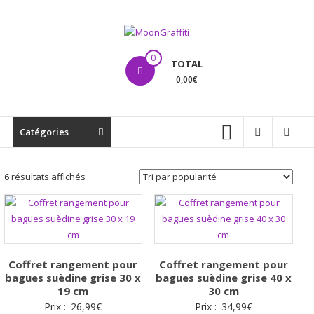
Aller
au
contenu
MoonGraffiti
0
TOTAL
0,00€
Catégories
Trié
6 résultats affichés
par
popularité
Coffret rangement pour
Coffret rangement pour
bagues suèdine grise 30 x
bagues suèdine grise 40 x
19 cm
30 cm
Prix :
26,99
€
Prix :
34,99
€