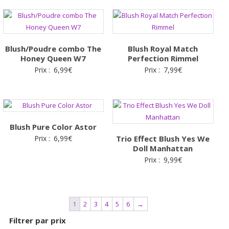
initial
actuel
était :
est :
12,99€.
8,99€.
Blush/Poudre combo The
Blush Royal Match
Honey Queen W7
Perfection Rimmel
Prix :
6,99
€
Prix :
7,99
€
Blush Pure Color Astor
Prix :
6,99
€
Trio Effect Blush Yes We
Doll Manhattan
Prix :
9,99
€
1
2
3
4
5
6
→
Filtrer par prix