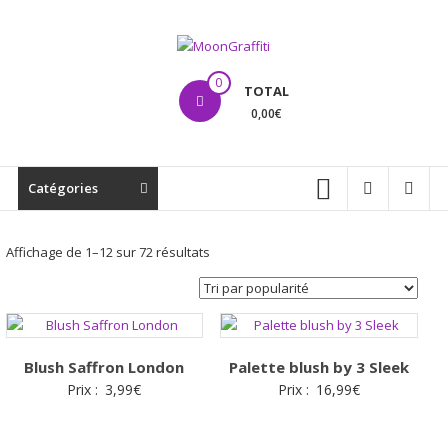
Aller
au
contenu
MoonGraffiti
0
TOTAL
0,00€
Catégories
Trié
Affichage de 1–12 sur 72 résultats
par
popularité
Blush Saffron London
Palette blush by 3 Sleek
Prix :
3,99
€
Prix :
16,99
€