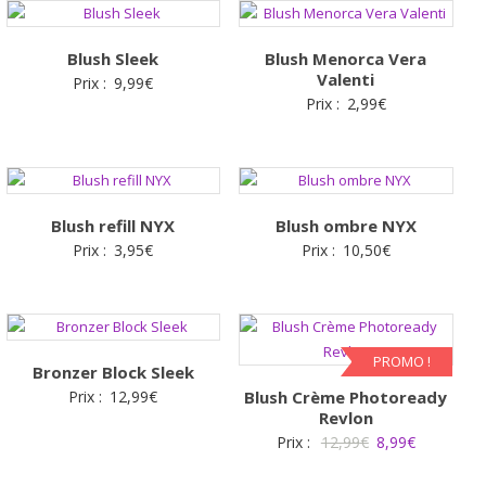
Blush Sleek
Blush Menorca Vera
Valenti
Prix :
9,99
€
Prix :
2,99
€
Blush refill NYX
Blush ombre NYX
Prix :
3,95
€
Prix :
10,50
€
PROMO !
Bronzer Block Sleek
Prix :
12,99
€
Blush Crème Photoready
Revlon
Le
Le
Prix :
12,99
€
8,99
€
prix
prix