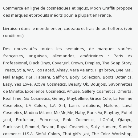
Commerce en ligne de cosmétiques et bijoux, Moon Graffiti propose
des marques et produits inédits pour la plupart en France.
Livraison dans le monde entier, cadeaux et frais de port offerts (voir
conditions).
Des nouveautés toutes les semaines, de marques variées
françaises, anglaises, allemandes, américaines : Paris Ax
Professional, Black Onyx, Covergirl, Crown, Dimples, The Soap Story,
Treats, Stila, W7, Too Faced, Almay, Vera Valenti, High brow, Evie Mai,
Nail Magic, P&P, Fabiani, Saffron, Body Collection, Boots Botanics,
Easy, Yes Love, Active Cosmetics, Beauty Uk, Bourjois, Savonnettes
de Minette, Excellence Cosmetics, Amuse, Gallery Cosmetics, Omerta,
Real Time, Go Cosmetics, Gemey Maybelline, Grace Cole, La Femme
Cosmetics, L.A Colors, L.A Girl, Lamis créations, Nailene, Laval
Cosmetics, Madina Milano, Me,Me,Me, Naby, Paris Ax, Playboy, Pot of
gold, Profusion, Princessa, Pink Cosmetics, L'Oréal, Qianyu,
Sunkissed, Rimmel, Revlon, Royal Cosmetics, Sally Hansen, Santée
cosmetics U.S.A, Sinful Colors, That girl's got, The Color Workshop,