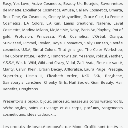
Easy, Yes Love, Active Cosmetics, Beauty Uk, Bourjois, Savonnettes
de Minette, Excellence Cosmetics, Amuse, Gallery Cosmetics, Omerta,
Real Time, Go Cosmetics, Gemey Maybelline, Grace Cole, La Femme
Cosmetics, L.A Colors, L.A Girl, Lamis créations, Nailene, Laval
Cosmetics, Madina Milano, Me,Me,Me, Naby, Paris Ax, Playboy, Pot of
gold, Profusion, Princessa, Pink Cosmetics, L'Oréal, Qianyu,
Sunkissed, Rimmel, Revlon, Royal Cosmetics, Sally Hansen, Santée
cosmetics U.S.A, Sinful Colors, That girl's got, The Color Workshop,
The Color Institute, Technic, Tomorrow's girl, Yesensy, Yolizul, Yesther,
Y.S.S.Y, Wet N' Wild, Wild and Crazy, Vidal, Zafi, Asda, Fleur de santé,
Clarity, Calvin Klein, Urban Decay, Affloralize, Laura Paige, Prestige,
Superdrug, Ultima II, Elizabeth Arden, NKD SKN, Borghese,
Sainsbury's, Lancôme, Cheeky Girls, Nail Secret, Gum Beauty, Hair
Benefits, Creightons.
Présentoirs à bijoux, bijoux, pinceaux, masseurs corps waterproofs,
séche-ongles, soins du visage et du corps, parfums, rangements
cosmétiques, idées cadeaux ...
Les produits de beauté proposés par Moon Graffiti sont testés et