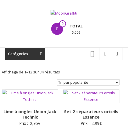
Aller
au
contenu
MoonGraffiti
0
TOTAL
0,00€
Catégories
Trié
Affichage de 1–12 sur 34 résultats
par
popularité
Lime à ongles Union Jack
Set 2 séparateurs orteils
Technic
Essence
Prix :
2,95
€
Prix :
2,99
€