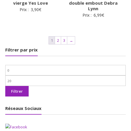
vierge Yes Love
double embout Debra
Lynn
Prix :
3,90
€
Prix :
6,99
€
1
2
3
→
Filtrer par prix
Prix
min
Prix
max
Filtrer
Réseaux Sociaux