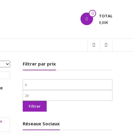
0
TOTAL
0,00€
Filtrer par prix
Prix
ve
min
Prix
max
Filtrer
Réseaux Sociaux