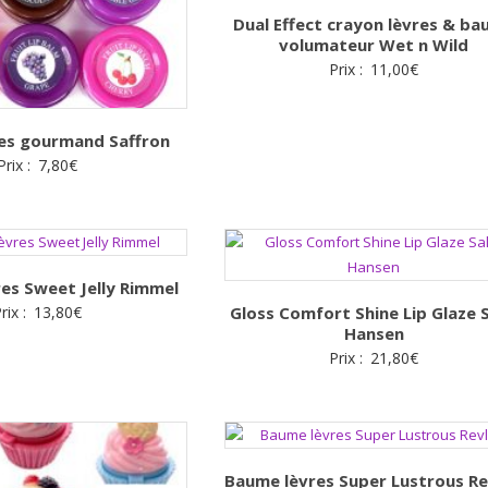
Dual Effect crayon lèvres & b
volumateur Wet n Wild
Prix :
11,00
€
es gourmand Saffron
Prix :
7,80
€
es Sweet Jelly Rimmel
rix :
13,80
€
Gloss Comfort Shine Lip Glaze S
Hansen
Prix :
21,80
€
Baume lèvres Super Lustrous Re