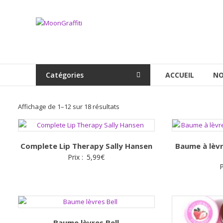
Aller
au
MoonGraffiti
contenu
Catégories
ACCUEIL
NO
Trié
Affichage de 1–12 sur 18 résultats
par
popularité
Complete Lip Therapy Sally Hansen
Baume à lèvr
Prix :
5,99
€
P
Baume lèvres Bell