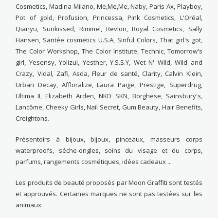
Cosmetics, Madina Milano, Me,Me,Me, Naby, Paris Ax, Playboy,
Pot of gold, Profusion, Princessa, Pink Cosmetics, L'Oréal,
Qianyu, Sunkissed, Rimmel, Revlon, Royal Cosmetics, Sally
Hansen, Santée cosmetics U.S.A, Sinful Colors, That girl's got,
The Color Workshop, The Color Institute, Technic, Tomorrow's
girl, Yesensy, Yolizul, Yesther, Y.S.S.Y, Wet N' Wild, Wild and
Crazy, Vidal, Zafi, Asda, Fleur de santé, Clarity, Calvin Klein,
Urban Decay, Affloralize, Laura Paige, Prestige, Superdrug,
Ultima II, Elizabeth Arden, NKD SKN, Borghese, Sainsbury's,
Lancôme, Cheeky Girls, Nail Secret, Gum Beauty, Hair Benefits,
Creightons.
Présentoirs à bijoux, bijoux, pinceaux, masseurs corps
waterproofs, séche-ongles, soins du visage et du corps,
parfums, rangements cosmétiques, idées cadeaux ...
Les produits de beauté proposés par Moon Graffiti sont testés
et approuvés. Certaines marques ne sont pas testées sur les
animaux.