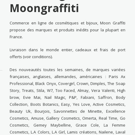
Moongraffiti
Commerce en ligne de cosmétiques et bijoux, Moon Graffiti
propose des marques et produits inédits pour la plupart en
France.
Livraison dans le monde entier, cadeaux et frais de port
offerts (voir conditions).
Des nouveautés toutes les semaines, de marques variées
françaises, anglaises, allemandes, américaines : Paris Ax
Professional, Black Onyx, Covergirl, Crown, Dimples, The Soap
Story, Treats, Stila, W7, Too Faced, Almay, Vera Valenti, High
brow, Evie Mai, Nail Magic, P&P, Fabiani, Saffron, Body
Collection, Boots Botanics, Easy, Yes Love, Active Cosmetics,
Beauty Uk, Bourjois, Savonnettes de Minette, Excellence
Cosmetics, Amuse, Gallery Cosmetics, Omerta, Real Time, Go
Cosmetics, Gemey Maybelline, Grace Cole, La Femme
Cosmetics, L.A Colors, L.A Girl, Lamis créations, Nailene, Laval