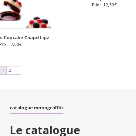
Prix :
12,50
€
s Cupcake Chäpd Lipz
Prix :
7,00
€
1
2
→
catalogue moongraffiti
Le catalogue