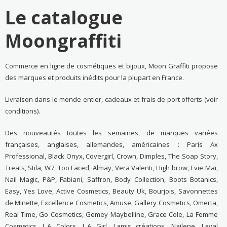
Le catalogue
Moongraffiti
Commerce en ligne de cosmétiques et bijoux, Moon Graffiti propose
des marques et produits inédits pour la plupart en France.
Livraison dans le monde entier, cadeaux et frais de port offerts (voir
conditions).
Des nouveautés toutes les semaines, de marques variées
françaises, anglaises, allemandes, américaines : Paris Ax
Professional, Black Onyx, Covergirl, Crown, Dimples, The Soap Story,
Treats, Stila, W7, Too Faced, Almay, Vera Valenti, High brow, Evie Mai,
Nail Magic, P&P, Fabiani, Saffron, Body Collection, Boots Botanics,
Easy, Yes Love, Active Cosmetics, Beauty Uk, Bourjois, Savonnettes
de Minette, Excellence Cosmetics, Amuse, Gallery Cosmetics, Omerta,
Real Time, Go Cosmetics, Gemey Maybelline, Grace Cole, La Femme
Cosmetics, L.A Colors, L.A Girl, Lamis créations, Nailene, Laval