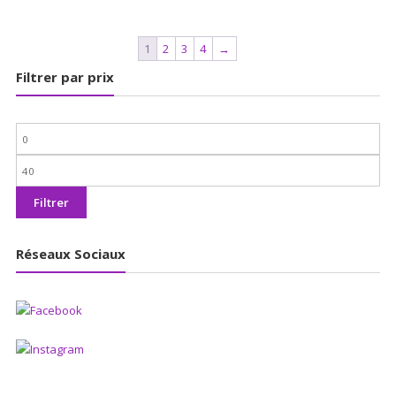
1
2
3
4
→
Filtrer par prix
Prix
min
Prix
max
Filtrer
Réseaux Sociaux