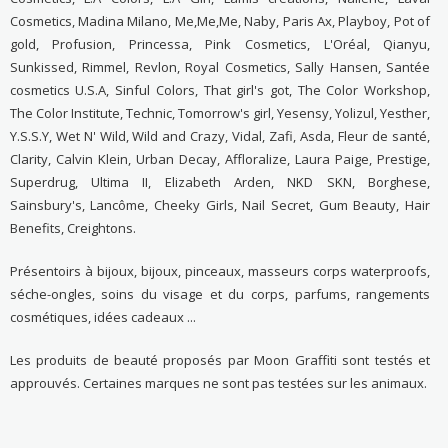
Cosmetics, Madina Milano, Me,Me,Me, Naby, Paris Ax, Playboy, Pot of
gold, Profusion, Princessa, Pink Cosmetics, L'Oréal, Qianyu,
Sunkissed, Rimmel, Revlon, Royal Cosmetics, Sally Hansen, Santée
cosmetics U.S.A, Sinful Colors, That girl's got, The Color Workshop,
The Color Institute, Technic, Tomorrow's girl, Yesensy, Yolizul, Yesther,
Y.S.S.Y, Wet N' Wild, Wild and Crazy, Vidal, Zafi, Asda, Fleur de santé,
Clarity, Calvin Klein, Urban Decay, Affloralize, Laura Paige, Prestige,
Superdrug, Ultima II, Elizabeth Arden, NKD SKN, Borghese,
Sainsbury's, Lancôme, Cheeky Girls, Nail Secret, Gum Beauty, Hair
Benefits, Creightons.
Présentoirs à bijoux, bijoux, pinceaux, masseurs corps waterproofs,
séche-ongles, soins du visage et du corps, parfums, rangements
cosmétiques, idées cadeaux ...
Les produits de beauté proposés par Moon Graffiti sont testés et
approuvés. Certaines marques ne sont pas testées sur les animaux.