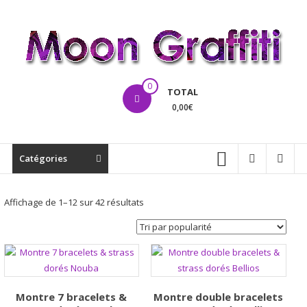
Aller
au
contenu
MoonGraffiti
0
TOTAL
0,00€
Catégories
Trié
Affichage de 1–12 sur 42 résultats
par
popularité
Montre 7 bracelets &
Montre double bracelets