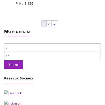
Prix :
8,95
€
1
2
→
Filtrer par prix
Prix
min
Prix
max
Filtrer
Réseaux Sociaux