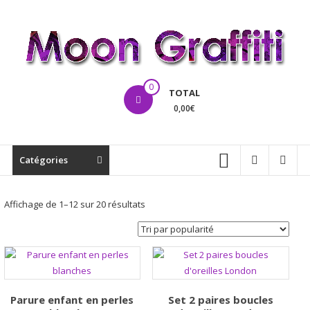
Aller
au
contenu
MoonGraffiti
0
TOTAL
0,00€
Catégories
Trié
Affichage de 1–12 sur 20 résultats
par
popularité
Parure enfant en perles
Set 2 paires boucles