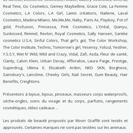
Real Time, Go Cosmetics, Gemey Maybelline, Grace Cole, La Femme
Cosmetics, L.A Colors, L.A Girl, Lamis créations, Nailene, Laval
Cosmetics, Madina Milano, Me,Me,Me, Naby, Paris Ax, Playboy, Pot of
gold, Profusion, Princessa, Pink Cosmetics, L'Oréal, Qianyu,
Sunkissed, Rimmel, Revlon, Royal Cosmetics, Sally Hansen, Santée
cosmetics U.S.A, Sinful Colors, That girl's got, The Color Workshop,
The Color Institute, Technic, Tomorrow's girl, Yesensy, Yolizul, Yesther,
Y.S.S.Y, Wet N' Wild, Wild and Crazy, Vidal, Zafi, Asda, Fleur de santé,
Clarity, Calvin Klein, Urban Decay, Affloralize, Laura Paige, Prestige,
Superdrug, Ultima II, Elizabeth Arden, NKD SKN, Borghese,
Sainsbury's, Lancôme, Cheeky Girls, Nail Secret, Gum Beauty, Hair
Benefits, Creightons.
Présentoirs à bijoux, bijoux, pinceaux, masseurs corps waterproofs,
séche-ongles, soins du visage et du corps, parfums, rangements
cosmétiques, idées cadeaux ...
Les produits de beauté proposés par Moon Graffiti sont testés et
approuvés. Certaines marques ne sont pas testées sur les animaux.