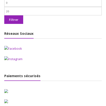
Prix
min
Prix
max
Filtrer
Réseaux Sociaux
Paiements sécurisés