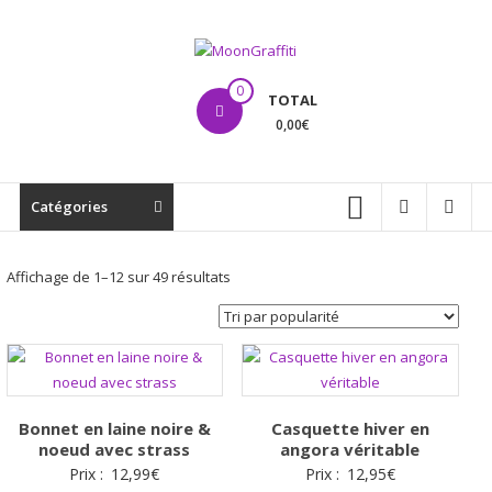
Aller
au
contenu
MoonGraffiti
0
TOTAL
0,00€
Catégories
Trié
Affichage de 1–12 sur 49 résultats
par
popularité
Bonnet en laine noire &
Casquette hiver en
noeud avec strass
angora véritable
Prix :
12,99
€
Prix :
12,95
€