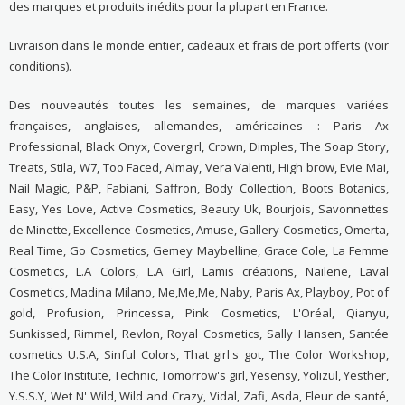
des marques et produits inédits pour la plupart en France.
Livraison dans le monde entier, cadeaux et frais de port offerts (voir
conditions).
Des nouveautés toutes les semaines, de marques variées
françaises, anglaises, allemandes, américaines : Paris Ax
Professional, Black Onyx, Covergirl, Crown, Dimples, The Soap Story,
Treats, Stila, W7, Too Faced, Almay, Vera Valenti, High brow, Evie Mai,
Nail Magic, P&P, Fabiani, Saffron, Body Collection, Boots Botanics,
Easy, Yes Love, Active Cosmetics, Beauty Uk, Bourjois, Savonnettes
de Minette, Excellence Cosmetics, Amuse, Gallery Cosmetics, Omerta,
Real Time, Go Cosmetics, Gemey Maybelline, Grace Cole, La Femme
Cosmetics, L.A Colors, L.A Girl, Lamis créations, Nailene, Laval
Cosmetics, Madina Milano, Me,Me,Me, Naby, Paris Ax, Playboy, Pot of
gold, Profusion, Princessa, Pink Cosmetics, L'Oréal, Qianyu,
Sunkissed, Rimmel, Revlon, Royal Cosmetics, Sally Hansen, Santée
cosmetics U.S.A, Sinful Colors, That girl's got, The Color Workshop,
The Color Institute, Technic, Tomorrow's girl, Yesensy, Yolizul, Yesther,
Y.S.S.Y, Wet N' Wild, Wild and Crazy, Vidal, Zafi, Asda, Fleur de santé,