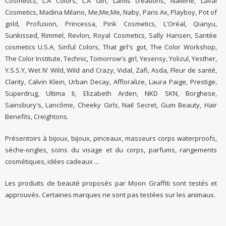
Cosmetics, L.A Colors, L.A Girl, Lamis créations, Nailene, Laval
Cosmetics, Madina Milano, Me,Me,Me, Naby, Paris Ax, Playboy, Pot of
gold, Profusion, Princessa, Pink Cosmetics, L'Oréal, Qianyu,
Sunkissed, Rimmel, Revlon, Royal Cosmetics, Sally Hansen, Santée
cosmetics U.S.A, Sinful Colors, That girl's got, The Color Workshop,
The Color Institute, Technic, Tomorrow's girl, Yesensy, Yolizul, Yesther,
Y.S.S.Y, Wet N' Wild, Wild and Crazy, Vidal, Zafi, Asda, Fleur de santé,
Clarity, Calvin Klein, Urban Decay, Affloralize, Laura Paige, Prestige,
Superdrug, Ultima II, Elizabeth Arden, NKD SKN, Borghese,
Sainsbury's, Lancôme, Cheeky Girls, Nail Secret, Gum Beauty, Hair
Benefits, Creightons.
Présentoirs à bijoux, bijoux, pinceaux, masseurs corps waterproofs,
séche-ongles, soins du visage et du corps, parfums, rangements
cosmétiques, idées cadeaux ...
Les produits de beauté proposés par Moon Graffiti sont testés et
approuvés. Certaines marques ne sont pas testées sur les animaux.