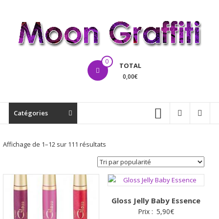
Aller
au
contenu
MoonGraffiti
0
TOTAL
0,00€
Catégories
Trié
Affichage de 1–12 sur 111 résultats
par
popularité
Gloss Jelly Baby Essence
Prix :
5,90
€