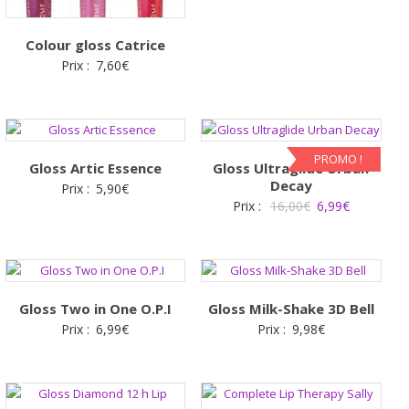
Colour gloss Catrice
Prix :
7,60
€
PROMO !
Gloss Artic Essence
Gloss Ultraglide Urban
Decay
Prix :
5,90
€
Le
Le
Prix :
16,00
€
6,99
€
prix
prix
initial
actuel
était :
est :
16,00€.
6,99€.
Gloss Two in One O.P.I
Gloss Milk-Shake 3D Bell
Prix :
6,99
€
Prix :
9,98
€