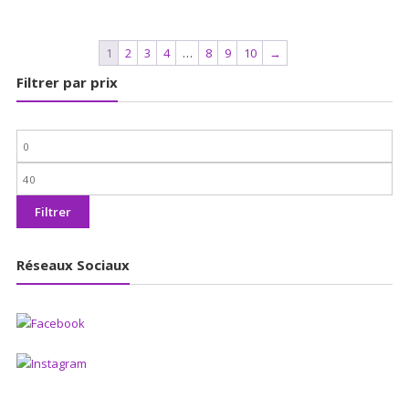
1
2
3
4
…
8
9
10
→
Filtrer par prix
Prix
min
Prix
max
Filtrer
Réseaux Sociaux