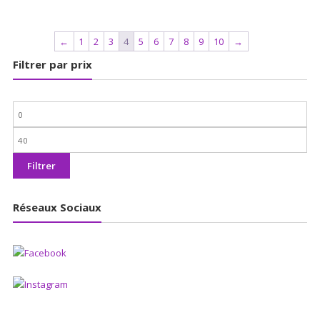
←
1
2
3
4
5
6
7
8
9
10
→
Filtrer par prix
Prix
min
Prix
max
Filtrer
Réseaux Sociaux