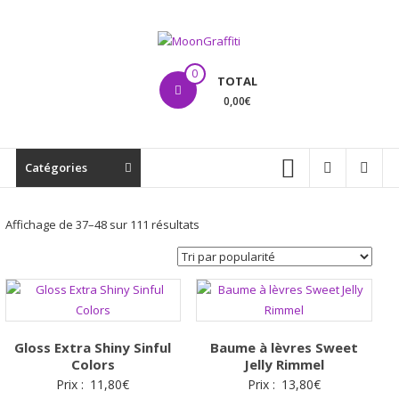
Aller
au
contenu
MoonGraffiti
0
TOTAL
0,00€
Catégories
Trié
Affichage de 37–48 sur 111 résultats
par
popularité
Gloss Extra Shiny Sinful
Baume à lèvres Sweet
Colors
Jelly Rimmel
Prix :
11,80
€
Prix :
13,80
€