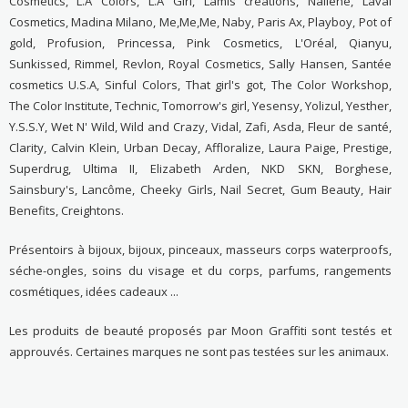
Cosmetics, L.A Colors, L.A Girl, Lamis créations, Nailene, Laval
Cosmetics, Madina Milano, Me,Me,Me, Naby, Paris Ax, Playboy, Pot of
gold, Profusion, Princessa, Pink Cosmetics, L'Oréal, Qianyu,
Sunkissed, Rimmel, Revlon, Royal Cosmetics, Sally Hansen, Santée
cosmetics U.S.A, Sinful Colors, That girl's got, The Color Workshop,
The Color Institute, Technic, Tomorrow's girl, Yesensy, Yolizul, Yesther,
Y.S.S.Y, Wet N' Wild, Wild and Crazy, Vidal, Zafi, Asda, Fleur de santé,
Clarity, Calvin Klein, Urban Decay, Affloralize, Laura Paige, Prestige,
Superdrug, Ultima II, Elizabeth Arden, NKD SKN, Borghese,
Sainsbury's, Lancôme, Cheeky Girls, Nail Secret, Gum Beauty, Hair
Benefits, Creightons.
Présentoirs à bijoux, bijoux, pinceaux, masseurs corps waterproofs,
séche-ongles, soins du visage et du corps, parfums, rangements
cosmétiques, idées cadeaux ...
Les produits de beauté proposés par Moon Graffiti sont testés et
approuvés. Certaines marques ne sont pas testées sur les animaux.