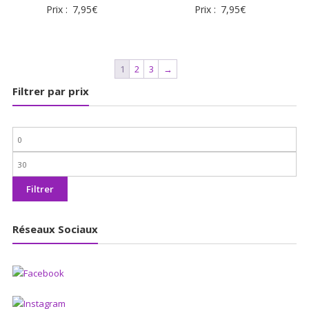
Prix :
7,95
€
Prix :
7,95
€
1
2
3
→
Filtrer par prix
Prix
min
Prix
max
Filtrer
Réseaux Sociaux