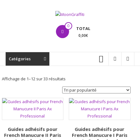
Aller
au
contenu
MoonGraffiti
0
TOTAL
0,00€
Catégories
Trié
Affichage de 1–12 sur 33 résultats
par
popularité
Guides adhésifs pour
Guides adhésifs pour
French Manucure II Paris
French Manucure I Paris