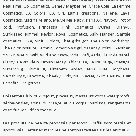
Real Time, Go Cosmetics, Gemey Maybelline, Grace Cole, La Femme
Cosmetics, L.A Colors, L.A Girl, Lamis créations, Nailene, Laval
Cosmetics, Madina Milano, Me,Me,Me, Naby, Paris Ax, Playboy, Pot of
gold, Profusion, Princessa, Pink Cosmetics, L'Oréal, Qianyu,
Sunkissed, Rimmel, Revlon, Royal Cosmetics, Sally Hansen, Santée
cosmetics U.S.A, Sinful Colors, That girl's got, The Color Workshop,
The Color Institute, Technic, Tomorrow's girl, Yesensy, Yolizul, Yesther,
Y.S.S.Y, Wet N' Wild, Wild and Crazy, Vidal, Zafi, Asda, Fleur de santé,
Clarity, Calvin Klein, Urban Decay, Affloralize, Laura Paige, Prestige,
Superdrug, Ultima II, Elizabeth Arden, NKD SKN, Borghese,
Sainsbury's, Lancôme, Cheeky Girls, Nail Secret, Gum Beauty, Hair
Benefits, Creightons.
Présentoirs à bijoux, bijoux, pinceaux, masseurs corps waterproofs,
séche-ongles, soins du visage et du corps, parfums, rangements
cosmétiques, idées cadeaux ...
Les produits de beauté proposés par Moon Graffiti sont testés et
approuvés. Certaines marques ne sont pas testées sur les animaux.