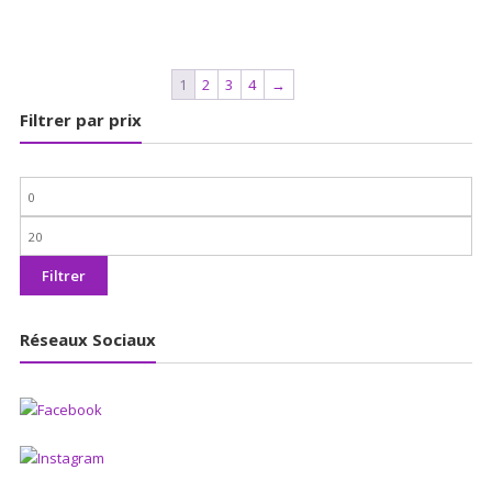
1
2
3
4
→
Filtrer par prix
Prix
min
Prix
max
Filtrer
Réseaux Sociaux