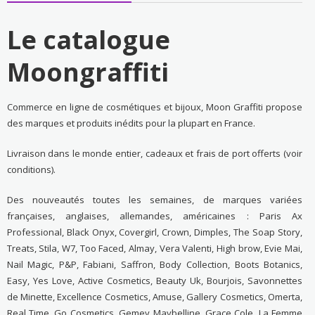
Le catalogue
Moongraffiti
Commerce en ligne de cosmétiques et bijoux, Moon Graffiti propose
des marques et produits inédits pour la plupart en France.
Livraison dans le monde entier, cadeaux et frais de port offerts (voir
conditions).
Des nouveautés toutes les semaines, de marques variées
françaises, anglaises, allemandes, américaines : Paris Ax
Professional, Black Onyx, Covergirl, Crown, Dimples, The Soap Story,
Treats, Stila, W7, Too Faced, Almay, Vera Valenti, High brow, Evie Mai,
Nail Magic, P&P, Fabiani, Saffron, Body Collection, Boots Botanics,
Easy, Yes Love, Active Cosmetics, Beauty Uk, Bourjois, Savonnettes
de Minette, Excellence Cosmetics, Amuse, Gallery Cosmetics, Omerta,
Real Time, Go Cosmetics, Gemey Maybelline, Grace Cole, La Femme