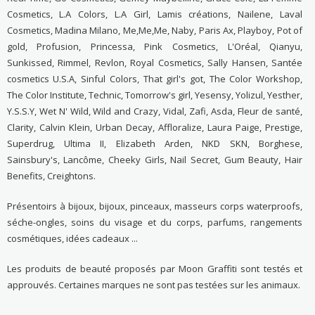
Cosmetics, L.A Colors, L.A Girl, Lamis créations, Nailene, Laval
Cosmetics, Madina Milano, Me,Me,Me, Naby, Paris Ax, Playboy, Pot of
gold, Profusion, Princessa, Pink Cosmetics, L'Oréal, Qianyu,
Sunkissed, Rimmel, Revlon, Royal Cosmetics, Sally Hansen, Santée
cosmetics U.S.A, Sinful Colors, That girl's got, The Color Workshop,
The Color Institute, Technic, Tomorrow's girl, Yesensy, Yolizul, Yesther,
Y.S.S.Y, Wet N' Wild, Wild and Crazy, Vidal, Zafi, Asda, Fleur de santé,
Clarity, Calvin Klein, Urban Decay, Affloralize, Laura Paige, Prestige,
Superdrug, Ultima II, Elizabeth Arden, NKD SKN, Borghese,
Sainsbury's, Lancôme, Cheeky Girls, Nail Secret, Gum Beauty, Hair
Benefits, Creightons.
Présentoirs à bijoux, bijoux, pinceaux, masseurs corps waterproofs,
séche-ongles, soins du visage et du corps, parfums, rangements
cosmétiques, idées cadeaux ...
Les produits de beauté proposés par Moon Graffiti sont testés et
approuvés. Certaines marques ne sont pas testées sur les animaux.