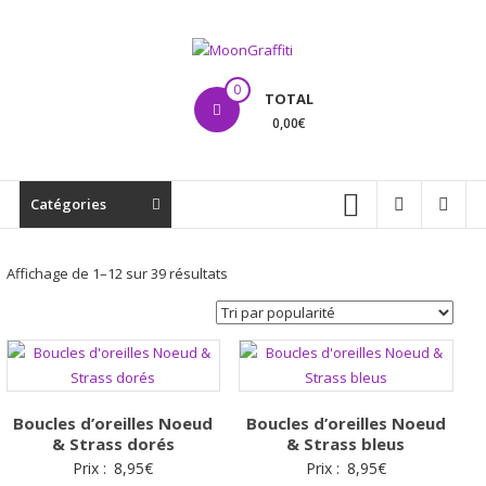
Aller
au
contenu
MoonGraffiti
0
TOTAL
0,00€
Catégories
Trié
Affichage de 1–12 sur 39 résultats
par
popularité
Boucles d’oreilles Noeud
Boucles d’oreilles Noeud
& Strass dorés
& Strass bleus
Prix :
8,95
€
Prix :
8,95
€