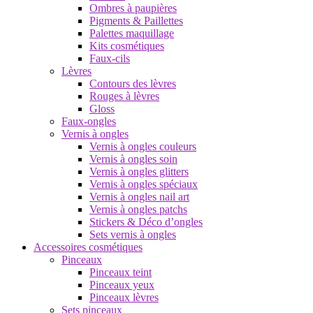
Ombres à paupières
Pigments & Paillettes
Palettes maquillage
Kits cosmétiques
Faux-cils
Lèvres
Contours des lèvres
Rouges à lèvres
Gloss
Faux-ongles
Vernis à ongles
Vernis à ongles couleurs
Vernis à ongles soin
Vernis à ongles glitters
Vernis à ongles spéciaux
Vernis à ongles nail art
Vernis à ongles patchs
Stickers & Déco d’ongles
Sets vernis à ongles
Accessoires cosmétiques
Pinceaux
Pinceaux teint
Pinceaux yeux
Pinceaux lèvres
Sets pinceaux