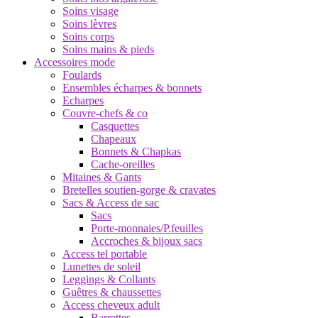
Soins visage
Soins lèvres
Soins corps
Soins mains & pieds
Accessoires mode
Foulards
Ensembles écharpes & bonnets
Echarpes
Couvre-chefs & co
Casquettes
Chapeaux
Bonnets & Chapkas
Cache-oreilles
Mitaines & Gants
Bretelles soutien-gorge & cravates
Sacs & Access de sac
Sacs
Porte-monnaies/P.feuilles
Accroches & bijoux sacs
Access tel portable
Lunettes de soleil
Leggings & Collants
Guêtres & chaussettes
Access cheveux adult
Barrettes