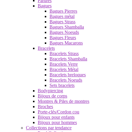
Parures
Bagues
Bagues Pierres
Bagues métal
Bagues Strass
Bagues Shamballa
Bagues Noeuds
Bagues Fleurs
Bagues Macarons
Bracelets
Bracelets Strass
Bracelets Shamballa
Bracelets Verre
Bracelets Métal
Bracelets breloques
Bracelets Noeuds
Sets bracelets
Bodypiercing
Bijoux de corps
Montres & Piles de montres
Broches
Porte-clés/Cordon cou
Bijoux pour enfants
Bijoux pour hommes
Collections par tendance