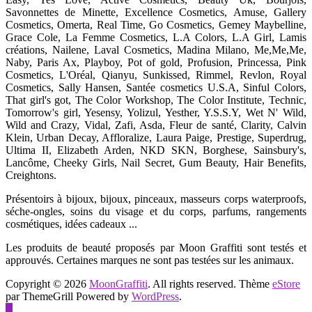
Savonnettes de Minette, Excellence Cosmetics, Amuse, Gallery
Cosmetics, Omerta, Real Time, Go Cosmetics, Gemey Maybelline,
Grace Cole, La Femme Cosmetics, L.A Colors, L.A Girl, Lamis
créations, Nailene, Laval Cosmetics, Madina Milano, Me,Me,Me,
Naby, Paris Ax, Playboy, Pot of gold, Profusion, Princessa, Pink
Cosmetics, L'Oréal, Qianyu, Sunkissed, Rimmel, Revlon, Royal
Cosmetics, Sally Hansen, Santée cosmetics U.S.A, Sinful Colors,
That girl's got, The Color Workshop, The Color Institute, Technic,
Tomorrow's girl, Yesensy, Yolizul, Yesther, Y.S.S.Y, Wet N' Wild,
Wild and Crazy, Vidal, Zafi, Asda, Fleur de santé, Clarity, Calvin
Klein, Urban Decay, Affloralize, Laura Paige, Prestige, Superdrug,
Ultima II, Elizabeth Arden, NKD SKN, Borghese, Sainsbury's,
Lancôme, Cheeky Girls, Nail Secret, Gum Beauty, Hair Benefits,
Creightons.
Présentoirs à bijoux, bijoux, pinceaux, masseurs corps waterproofs,
séche-ongles, soins du visage et du corps, parfums, rangements
cosmétiques, idées cadeaux ...
Les produits de beauté proposés par Moon Graffiti sont testés et
approuvés. Certaines marques ne sont pas testées sur les animaux.
Copyright © 2026
MoonGraffiti
. All rights reserved. Thème
eStore
par ThemeGrill Powered by
WordPress
.