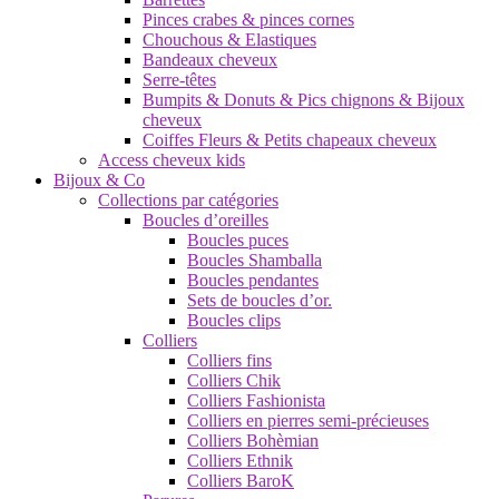
Pinces crabes & pinces cornes
Chouchous & Elastiques
Bandeaux cheveux
Serre-têtes
Bumpits & Donuts & Pics chignons & Bijoux
cheveux
Coiffes Fleurs & Petits chapeaux cheveux
Access cheveux kids
Bijoux & Co
Collections par catégories
Boucles d’oreilles
Boucles puces
Boucles Shamballa
Boucles pendantes
Sets de boucles d’or.
Boucles clips
Colliers
Colliers fins
Colliers Chik
Colliers Fashionista
Colliers en pierres semi-précieuses
Colliers Bohèmian
Colliers Ethnik
Colliers BaroK