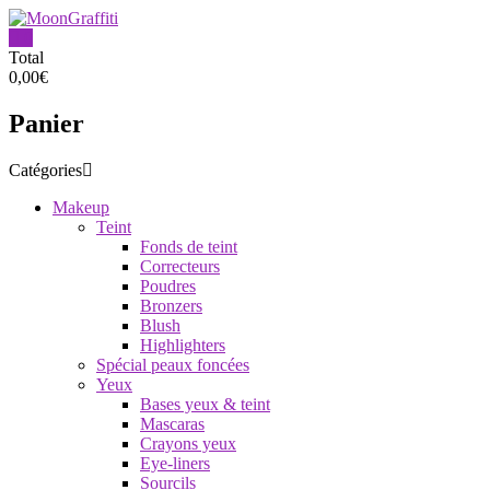
Aller
au
0
contenu
MoonGraffiti
Total
0,00€
Panier
Catégories
Makeup
Teint
Fonds de teint
Correcteurs
Poudres
Bronzers
Blush
Highlighters
Spécial peaux foncées
Yeux
Bases yeux & teint
Mascaras
Crayons yeux
Eye-liners
Sourcils