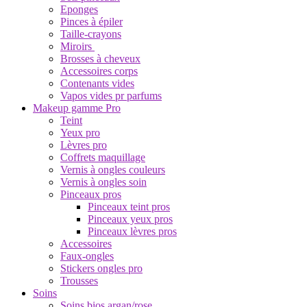
Eponges
Pinces à épiler
Taille-crayons
Miroirs
Brosses à cheveux
Accessoires corps
Contenants vides
Vapos vides pr parfums
Makeup gamme Pro
Teint
Yeux pro
Lèvres pro
Coffrets maquillage
Vernis à ongles couleurs
Vernis à ongles soin
Pinceaux pros
Pinceaux teint pros
Pinceaux yeux pros
Pinceaux lèvres pros
Accessoires
Faux-ongles
Stickers ongles pro
Trousses
Soins
Soins bios argan/rose