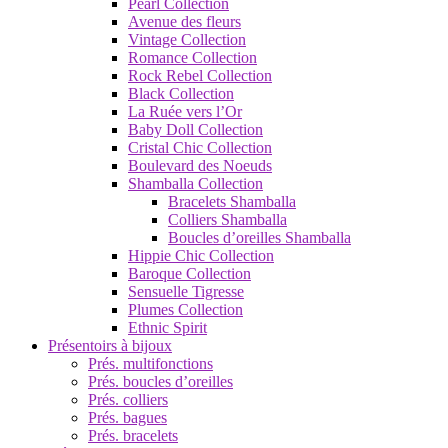
Pearl Collection
Avenue des fleurs
Vintage Collection
Romance Collection
Rock Rebel Collection
Black Collection
La Ruée vers l’Or
Baby Doll Collection
Cristal Chic Collection
Boulevard des Noeuds
Shamballa Collection
Bracelets Shamballa
Colliers Shamballa
Boucles d’oreilles Shamballa
Hippie Chic Collection
Baroque Collection
Sensuelle Tigresse
Plumes Collection
Ethnic Spirit
Présentoirs à bijoux
Prés. multifonctions
Prés. boucles d’oreilles
Prés. colliers
Prés. bagues
Prés. bracelets