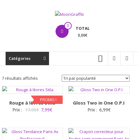
Aller
au
contenu
MoonGraffiti
0
TOTAL
0,00€
Catégories
Trié
7 résultats affichés
par
popularité
PROMO !
Rouge à lèvres Stila
Gloss Two in One O.P.I
Le
Le
Prix :
17,00
€
7,99
€
Prix :
6,99
€
prix
prix
initial
actuel
était :
est :