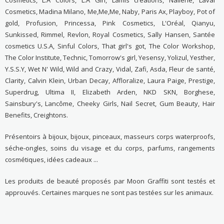
Cosmetics, Madina Milano, Me,Me,Me, Naby, Paris Ax, Playboy, Pot of
gold, Profusion, Princessa, Pink Cosmetics, L'Oréal, Qianyu,
Sunkissed, Rimmel, Revlon, Royal Cosmetics, Sally Hansen, Santée
cosmetics U.S.A, Sinful Colors, That girl's got, The Color Workshop,
The Color Institute, Technic, Tomorrow's girl, Yesensy, Yolizul, Yesther,
Y.S.S.Y, Wet N' Wild, Wild and Crazy, Vidal, Zafi, Asda, Fleur de santé,
Clarity, Calvin Klein, Urban Decay, Affloralize, Laura Paige, Prestige,
Superdrug, Ultima II, Elizabeth Arden, NKD SKN, Borghese,
Sainsbury's, Lancôme, Cheeky Girls, Nail Secret, Gum Beauty, Hair
Benefits, Creightons.
Présentoirs à bijoux, bijoux, pinceaux, masseurs corps waterproofs,
séche-ongles, soins du visage et du corps, parfums, rangements
cosmétiques, idées cadeaux ...
Les produits de beauté proposés par Moon Graffiti sont testés et
approuvés. Certaines marques ne sont pas testées sur les animaux.