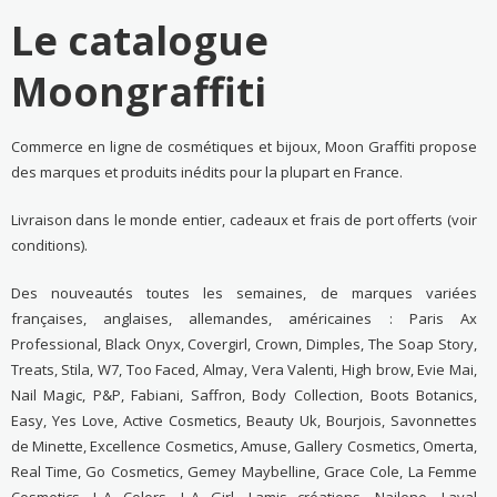
Le catalogue
Moongraffiti
Commerce en ligne de cosmétiques et bijoux, Moon Graffiti propose
des marques et produits inédits pour la plupart en France.
Livraison dans le monde entier, cadeaux et frais de port offerts (voir
conditions).
Des nouveautés toutes les semaines, de marques variées
françaises, anglaises, allemandes, américaines : Paris Ax
Professional, Black Onyx, Covergirl, Crown, Dimples, The Soap Story,
Treats, Stila, W7, Too Faced, Almay, Vera Valenti, High brow, Evie Mai,
Nail Magic, P&P, Fabiani, Saffron, Body Collection, Boots Botanics,
Easy, Yes Love, Active Cosmetics, Beauty Uk, Bourjois, Savonnettes
de Minette, Excellence Cosmetics, Amuse, Gallery Cosmetics, Omerta,
Real Time, Go Cosmetics, Gemey Maybelline, Grace Cole, La Femme
Cosmetics, L.A Colors, L.A Girl, Lamis créations, Nailene, Laval