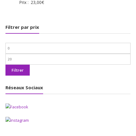
Prix :
23,00
€
Filtrer par prix
Prix
min
Prix
max
Filtrer
Réseaux Sociaux