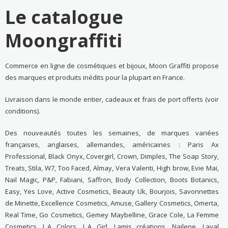
Le catalogue
Moongraffiti
Commerce en ligne de cosmétiques et bijoux, Moon Graffiti propose
des marques et produits inédits pour la plupart en France.
Livraison dans le monde entier, cadeaux et frais de port offerts (voir
conditions).
Des nouveautés toutes les semaines, de marques variées
françaises, anglaises, allemandes, américaines : Paris Ax
Professional, Black Onyx, Covergirl, Crown, Dimples, The Soap Story,
Treats, Stila, W7, Too Faced, Almay, Vera Valenti, High brow, Evie Mai,
Nail Magic, P&P, Fabiani, Saffron, Body Collection, Boots Botanics,
Easy, Yes Love, Active Cosmetics, Beauty Uk, Bourjois, Savonnettes
de Minette, Excellence Cosmetics, Amuse, Gallery Cosmetics, Omerta,
Real Time, Go Cosmetics, Gemey Maybelline, Grace Cole, La Femme
Cosmetics, L.A Colors, L.A Girl, Lamis créations, Nailene, Laval