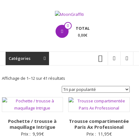
Aller
au
contenu
MoonGraffiti
0
TOTAL
0,00€
Catégories
Trié
Affichage de 1–12 sur 41 résultats
par
popularité
Pochette / trousse à
Trousse compartimentée
maquillage Intrigue
Paris Ax Professional
Prix :
9,99
€
Prix :
11,95
€