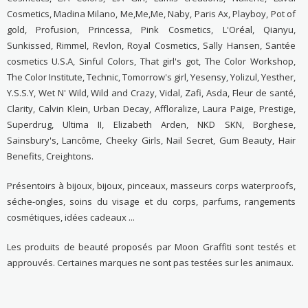
Cosmetics, Madina Milano, Me,Me,Me, Naby, Paris Ax, Playboy, Pot of
gold, Profusion, Princessa, Pink Cosmetics, L'Oréal, Qianyu,
Sunkissed, Rimmel, Revlon, Royal Cosmetics, Sally Hansen, Santée
cosmetics U.S.A, Sinful Colors, That girl's got, The Color Workshop,
The Color Institute, Technic, Tomorrow's girl, Yesensy, Yolizul, Yesther,
Y.S.S.Y, Wet N' Wild, Wild and Crazy, Vidal, Zafi, Asda, Fleur de santé,
Clarity, Calvin Klein, Urban Decay, Affloralize, Laura Paige, Prestige,
Superdrug, Ultima II, Elizabeth Arden, NKD SKN, Borghese,
Sainsbury's, Lancôme, Cheeky Girls, Nail Secret, Gum Beauty, Hair
Benefits, Creightons.
Présentoirs à bijoux, bijoux, pinceaux, masseurs corps waterproofs,
séche-ongles, soins du visage et du corps, parfums, rangements
cosmétiques, idées cadeaux ...
Les produits de beauté proposés par Moon Graffiti sont testés et
approuvés. Certaines marques ne sont pas testées sur les animaux.