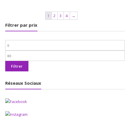
1
2
3
4
→
Filtrer par prix
Prix
min
Prix
max
Filtrer
Réseaux Sociaux