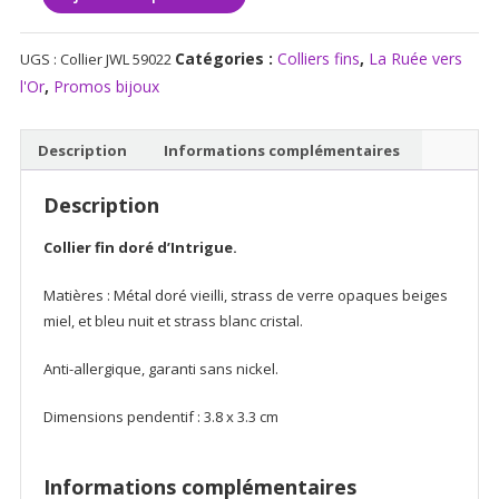
de
Collier
Catégories :
Colliers fins
,
La Ruée vers
UGS :
Collier JWL 59022
fin
l'Or
,
Promos bijoux
doré
vieilli
Intrigue
Description
Informations complémentaires
Description
Collier fin doré d’Intrigue.
Matières : Métal doré vieilli, strass de verre opaques beiges
miel, et bleu nuit et strass blanc cristal.
Anti-allergique, garanti sans nickel.
Dimensions pendentif : 3.8 x 3.3 cm
Informations complémentaires