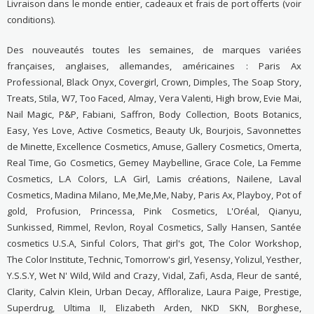
Livraison dans le monde entier, cadeaux et frais de port offerts (voir
conditions).
Des nouveautés toutes les semaines, de marques variées
françaises, anglaises, allemandes, américaines : Paris Ax
Professional, Black Onyx, Covergirl, Crown, Dimples, The Soap Story,
Treats, Stila, W7, Too Faced, Almay, Vera Valenti, High brow, Evie Mai,
Nail Magic, P&P, Fabiani, Saffron, Body Collection, Boots Botanics,
Easy, Yes Love, Active Cosmetics, Beauty Uk, Bourjois, Savonnettes
de Minette, Excellence Cosmetics, Amuse, Gallery Cosmetics, Omerta,
Real Time, Go Cosmetics, Gemey Maybelline, Grace Cole, La Femme
Cosmetics, L.A Colors, L.A Girl, Lamis créations, Nailene, Laval
Cosmetics, Madina Milano, Me,Me,Me, Naby, Paris Ax, Playboy, Pot of
gold, Profusion, Princessa, Pink Cosmetics, L'Oréal, Qianyu,
Sunkissed, Rimmel, Revlon, Royal Cosmetics, Sally Hansen, Santée
cosmetics U.S.A, Sinful Colors, That girl's got, The Color Workshop,
The Color Institute, Technic, Tomorrow's girl, Yesensy, Yolizul, Yesther,
Y.S.S.Y, Wet N' Wild, Wild and Crazy, Vidal, Zafi, Asda, Fleur de santé,
Clarity, Calvin Klein, Urban Decay, Affloralize, Laura Paige, Prestige,
Superdrug, Ultima II, Elizabeth Arden, NKD SKN, Borghese,