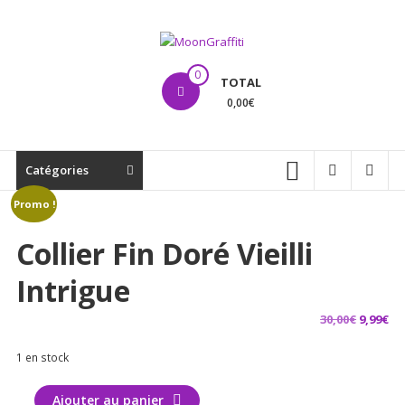
Aller
au
contenu
MoonGraffiti
0
TOTAL
0,00€
Catégories
Promo !
Collier Fin Doré Vieilli
Intrigue
Le
Le
30,00
€
9,99
€
prix
pr
1 en stock
initial
ac
était :
est
quantité
Ajouter au panier
30,00€.
9,9