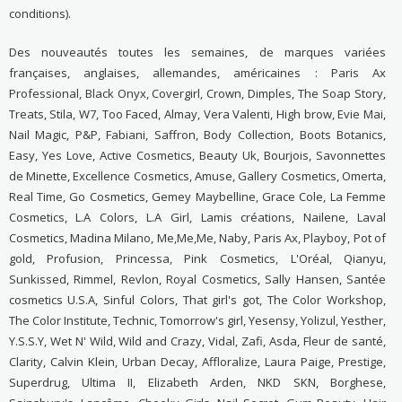
conditions).
Des nouveautés toutes les semaines, de marques variées
françaises, anglaises, allemandes, américaines : Paris Ax
Professional, Black Onyx, Covergirl, Crown, Dimples, The Soap Story,
Treats, Stila, W7, Too Faced, Almay, Vera Valenti, High brow, Evie Mai,
Nail Magic, P&P, Fabiani, Saffron, Body Collection, Boots Botanics,
Easy, Yes Love, Active Cosmetics, Beauty Uk, Bourjois, Savonnettes
de Minette, Excellence Cosmetics, Amuse, Gallery Cosmetics, Omerta,
Real Time, Go Cosmetics, Gemey Maybelline, Grace Cole, La Femme
Cosmetics, L.A Colors, L.A Girl, Lamis créations, Nailene, Laval
Cosmetics, Madina Milano, Me,Me,Me, Naby, Paris Ax, Playboy, Pot of
gold, Profusion, Princessa, Pink Cosmetics, L'Oréal, Qianyu,
Sunkissed, Rimmel, Revlon, Royal Cosmetics, Sally Hansen, Santée
cosmetics U.S.A, Sinful Colors, That girl's got, The Color Workshop,
The Color Institute, Technic, Tomorrow's girl, Yesensy, Yolizul, Yesther,
Y.S.S.Y, Wet N' Wild, Wild and Crazy, Vidal, Zafi, Asda, Fleur de santé,
Clarity, Calvin Klein, Urban Decay, Affloralize, Laura Paige, Prestige,
Superdrug, Ultima II, Elizabeth Arden, NKD SKN, Borghese,