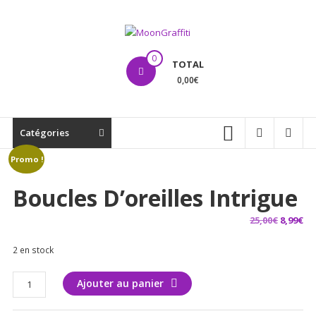
Aller
au
contenu
MoonGraffiti
0
TOTAL
0,00€
Catégories
Promo !
Boucles D’oreilles Intrigue
Le
Le
25,00
€
8,99
€
prix
pr
2 en stock
initial
ac
était :
est
quantité
Ajouter au panier
25,00€.
8,9
de
Boucles