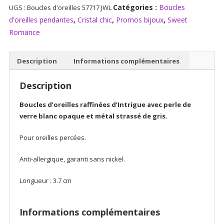
Catégories :
Boucles
UGS :
Boucles d'oreilles 57717 JWL
d'oreilles
Intrigue
d'oreilles pendantes
,
Cristal chic
,
Promos bijoux
,
Sweet
Romance
Description
Informations complémentaires
Description
Boucles d’oreilles raffinées d’Intrigue avec perle de
verre blanc opaque et métal strassé de gris.
Pour oreilles percées.
Anti-allergique, garanti sans nickel.
Longueur : 3.7 cm
Informations complémentaires