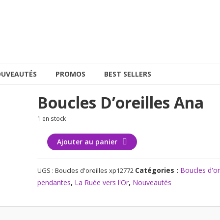
UVEAUTÉS
PROMOS
BEST SELLERS
Boucles D’oreilles Ana
1 en stock
quantité
Ajouter au panier
de
Boucles
Catégories :
Boucles d'or
UGS :
Boucles d'oreilles xp12772
d'oreilles
pendantes
,
La Ruée vers l'Or
,
Nouveautés
Ana