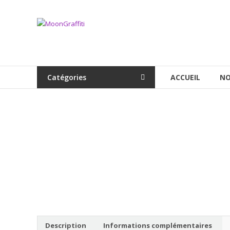
Aller
au
MoonGraffiti
contenu
Catégories
ACCUEIL
NO
Description
Informations complémentaires