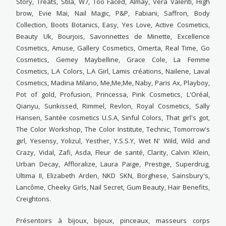
Story, Treats, Stila, W7, Too Faced, Almay, Vera Valenti, High
brow, Evie Mai, Nail Magic, P&P, Fabiani, Saffron, Body
Collection, Boots Botanics, Easy, Yes Love, Active Cosmetics,
Beauty Uk, Bourjois, Savonnettes de Minette, Excellence
Cosmetics, Amuse, Gallery Cosmetics, Omerta, Real Time, Go
Cosmetics, Gemey Maybelline, Grace Cole, La Femme
Cosmetics, L.A Colors, L.A Girl, Lamis créations, Nailene, Laval
Cosmetics, Madina Milano, Me,Me,Me, Naby, Paris Ax, Playboy,
Pot of gold, Profusion, Princessa, Pink Cosmetics, L'Oréal,
Qianyu, Sunkissed, Rimmel, Revlon, Royal Cosmetics, Sally
Hansen, Santée cosmetics U.S.A, Sinful Colors, That girl's got,
The Color Workshop, The Color Institute, Technic, Tomorrow's
girl, Yesensy, Yolizul, Yesther, Y.S.S.Y, Wet N' Wild, Wild and
Crazy, Vidal, Zafi, Asda, Fleur de santé, Clarity, Calvin Klein,
Urban Decay, Affloralize, Laura Paige, Prestige, Superdrug,
Ultima II, Elizabeth Arden, NKD SKN, Borghese, Sainsbury's,
Lancôme, Cheeky Girls, Nail Secret, Gum Beauty, Hair Benefits,
Creightons.
Présentoirs à bijoux, bijoux, pinceaux, masseurs corps