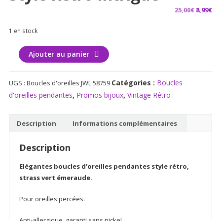
Le
Le
25,00
€
8,99
€
prix
pr
1 en stock
initial
ac
était :
est
quantité
Ajouter au panier
25,00€.
8,9
de
Boucles
Catégories :
Boucles
UGS :
Boucles d'oreilles JWL 58759
d'oreilles
d'oreilles pendantes
,
Promos bijoux
,
Vintage Rétro
vertes
style
Rétro
Description
Informations complémentaires
Intrigue
Description
Elégantes boucles d’oreilles pendantes style rétro,
strass vert émeraude.
Pour oreilles percées.
Anti-allergique, garanti sans nickel.