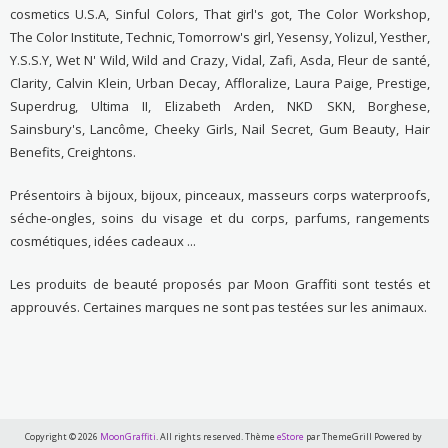
cosmetics U.S.A, Sinful Colors, That girl's got, The Color Workshop,
The Color Institute, Technic, Tomorrow's girl, Yesensy, Yolizul, Yesther,
Y.S.S.Y, Wet N' Wild, Wild and Crazy, Vidal, Zafi, Asda, Fleur de santé,
Clarity, Calvin Klein, Urban Decay, Affloralize, Laura Paige, Prestige,
Superdrug, Ultima II, Elizabeth Arden, NKD SKN, Borghese,
Sainsbury's, Lancôme, Cheeky Girls, Nail Secret, Gum Beauty, Hair
Benefits, Creightons.
Présentoirs à bijoux, bijoux, pinceaux, masseurs corps waterproofs,
séche-ongles, soins du visage et du corps, parfums, rangements
cosmétiques, idées cadeaux ...
Les produits de beauté proposés par Moon Graffiti sont testés et
approuvés. Certaines marques ne sont pas testées sur les animaux.
Copyright © 2026
MoonGraffiti
. All rights reserved. Thème
eStore
par ThemeGrill Powered by