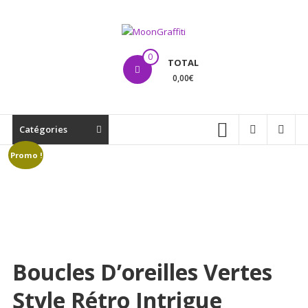
Aller
au
contenu
MoonGraffiti
0
TOTAL
0,00€
Catégories
Promo !
Boucles D’oreilles Vertes
Style Rétro Intrigue