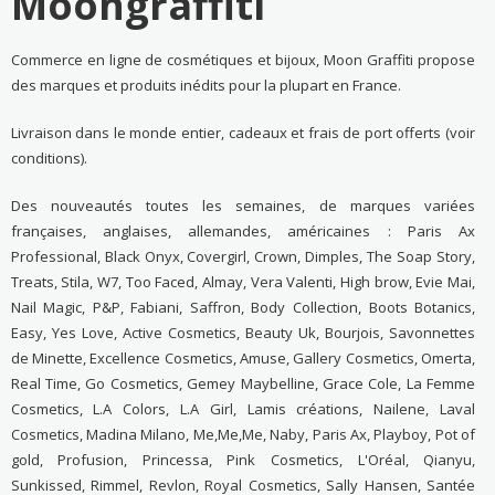
Moongraffiti
Commerce en ligne de cosmétiques et bijoux, Moon Graffiti propose
des marques et produits inédits pour la plupart en France.
Livraison dans le monde entier, cadeaux et frais de port offerts (voir
conditions).
Des nouveautés toutes les semaines, de marques variées
françaises, anglaises, allemandes, américaines : Paris Ax
Professional, Black Onyx, Covergirl, Crown, Dimples, The Soap Story,
Treats, Stila, W7, Too Faced, Almay, Vera Valenti, High brow, Evie Mai,
Nail Magic, P&P, Fabiani, Saffron, Body Collection, Boots Botanics,
Easy, Yes Love, Active Cosmetics, Beauty Uk, Bourjois, Savonnettes
de Minette, Excellence Cosmetics, Amuse, Gallery Cosmetics, Omerta,
Real Time, Go Cosmetics, Gemey Maybelline, Grace Cole, La Femme
Cosmetics, L.A Colors, L.A Girl, Lamis créations, Nailene, Laval
Cosmetics, Madina Milano, Me,Me,Me, Naby, Paris Ax, Playboy, Pot of
gold, Profusion, Princessa, Pink Cosmetics, L'Oréal, Qianyu,
Sunkissed, Rimmel, Revlon, Royal Cosmetics, Sally Hansen, Santée