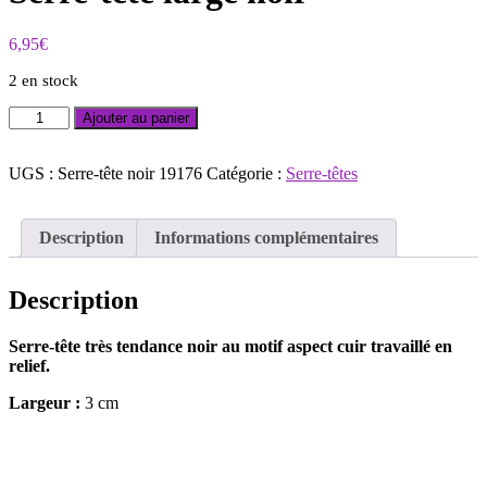
6,95
€
2 en stock
quantité
Ajouter au panier
de
Serre-
tête
UGS :
Serre-tête noir 19176
Catégorie :
Serre-têtes
large
noir
Description
Informations complémentaires
Description
Serre-tête très tendance noir au motif aspect cuir travaillé en
relief.
Largeur :
3 cm