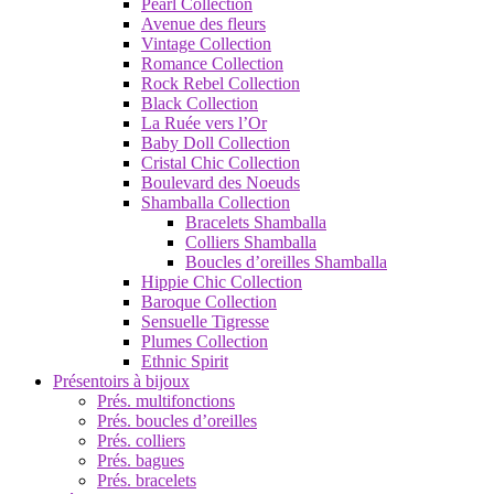
Pearl Collection
Avenue des fleurs
Vintage Collection
Romance Collection
Rock Rebel Collection
Black Collection
La Ruée vers l’Or
Baby Doll Collection
Cristal Chic Collection
Boulevard des Noeuds
Shamballa Collection
Bracelets Shamballa
Colliers Shamballa
Boucles d’oreilles Shamballa
Hippie Chic Collection
Baroque Collection
Sensuelle Tigresse
Plumes Collection
Ethnic Spirit
Présentoirs à bijoux
Prés. multifonctions
Prés. boucles d’oreilles
Prés. colliers
Prés. bagues
Prés. bracelets