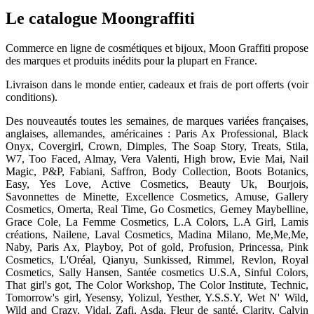
Le catalogue Moongraffiti
Commerce en ligne de cosmétiques et bijoux, Moon Graffiti propose
des marques et produits inédits pour la plupart en France.
Livraison dans le monde entier, cadeaux et frais de port offerts (voir
conditions).
Des nouveautés toutes les semaines, de marques variées françaises,
anglaises, allemandes, américaines : Paris Ax Professional, Black
Onyx, Covergirl, Crown, Dimples, The Soap Story, Treats, Stila,
W7, Too Faced, Almay, Vera Valenti, High brow, Evie Mai, Nail
Magic, P&P, Fabiani, Saffron, Body Collection, Boots Botanics,
Easy, Yes Love, Active Cosmetics, Beauty Uk, Bourjois,
Savonnettes de Minette, Excellence Cosmetics, Amuse, Gallery
Cosmetics, Omerta, Real Time, Go Cosmetics, Gemey Maybelline,
Grace Cole, La Femme Cosmetics, L.A Colors, L.A Girl, Lamis
créations, Nailene, Laval Cosmetics, Madina Milano, Me,Me,Me,
Naby, Paris Ax, Playboy, Pot of gold, Profusion, Princessa, Pink
Cosmetics, L'Oréal, Qianyu, Sunkissed, Rimmel, Revlon, Royal
Cosmetics, Sally Hansen, Santée cosmetics U.S.A, Sinful Colors,
That girl's got, The Color Workshop, The Color Institute, Technic,
Tomorrow's girl, Yesensy, Yolizul, Yesther, Y.S.S.Y, Wet N' Wild,
Wild and Crazy, Vidal, Zafi, Asda, Fleur de santé, Clarity, Calvin