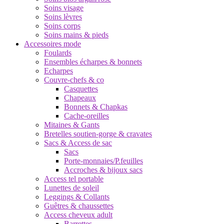
Soins visage
Soins lèvres
Soins corps
Soins mains & pieds
Accessoires mode
Foulards
Ensembles écharpes & bonnets
Echarpes
Couvre-chefs & co
Casquettes
Chapeaux
Bonnets & Chapkas
Cache-oreilles
Mitaines & Gants
Bretelles soutien-gorge & cravates
Sacs & Access de sac
Sacs
Porte-monnaies/P.feuilles
Accroches & bijoux sacs
Access tel portable
Lunettes de soleil
Leggings & Collants
Guêtres & chaussettes
Access cheveux adult
Barrettes