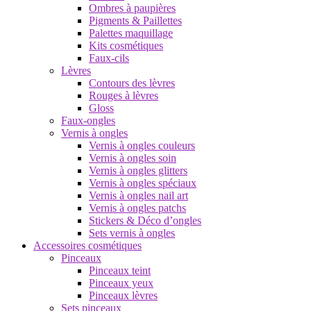
Ombres à paupières
Pigments & Paillettes
Palettes maquillage
Kits cosmétiques
Faux-cils
Lèvres
Contours des lèvres
Rouges à lèvres
Gloss
Faux-ongles
Vernis à ongles
Vernis à ongles couleurs
Vernis à ongles soin
Vernis à ongles glitters
Vernis à ongles spéciaux
Vernis à ongles nail art
Vernis à ongles patchs
Stickers & Déco d’ongles
Sets vernis à ongles
Accessoires cosmétiques
Pinceaux
Pinceaux teint
Pinceaux yeux
Pinceaux lèvres
Sets pinceaux