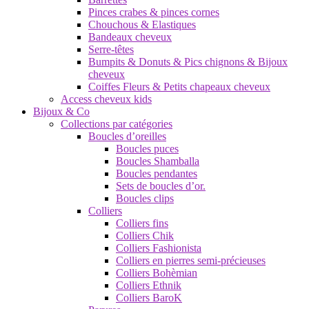
Pinces crabes & pinces cornes
Chouchous & Elastiques
Bandeaux cheveux
Serre-têtes
Bumpits & Donuts & Pics chignons & Bijoux
cheveux
Coiffes Fleurs & Petits chapeaux cheveux
Access cheveux kids
Bijoux & Co
Collections par catégories
Boucles d’oreilles
Boucles puces
Boucles Shamballa
Boucles pendantes
Sets de boucles d’or.
Boucles clips
Colliers
Colliers fins
Colliers Chik
Colliers Fashionista
Colliers en pierres semi-précieuses
Colliers Bohèmian
Colliers Ethnik
Colliers BaroK