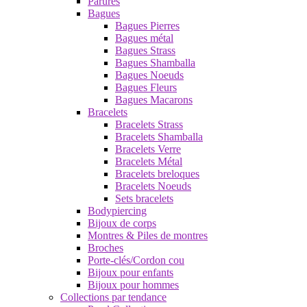
Parures
Bagues
Bagues Pierres
Bagues métal
Bagues Strass
Bagues Shamballa
Bagues Noeuds
Bagues Fleurs
Bagues Macarons
Bracelets
Bracelets Strass
Bracelets Shamballa
Bracelets Verre
Bracelets Métal
Bracelets breloques
Bracelets Noeuds
Sets bracelets
Bodypiercing
Bijoux de corps
Montres & Piles de montres
Broches
Porte-clés/Cordon cou
Bijoux pour enfants
Bijoux pour hommes
Collections par tendance