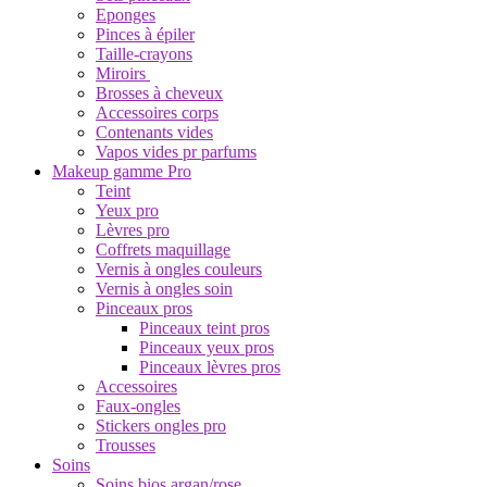
Eponges
Pinces à épiler
Taille-crayons
Miroirs
Brosses à cheveux
Accessoires corps
Contenants vides
Vapos vides pr parfums
Makeup gamme Pro
Teint
Yeux pro
Lèvres pro
Coffrets maquillage
Vernis à ongles couleurs
Vernis à ongles soin
Pinceaux pros
Pinceaux teint pros
Pinceaux yeux pros
Pinceaux lèvres pros
Accessoires
Faux-ongles
Stickers ongles pro
Trousses
Soins
Soins bios argan/rose