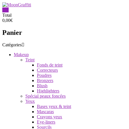
Aller
au
0
contenu
MoonGraffiti
Total
0,00€
Panier
Catégories
Makeup
Teint
Fonds de teint
Correcteurs
Poudres
Bronzers
Blush
Highlighters
Spécial peaux foncées
Yeux
Bases yeux & teint
Mascaras
Crayons yeux
Eye-liners
Sourcils