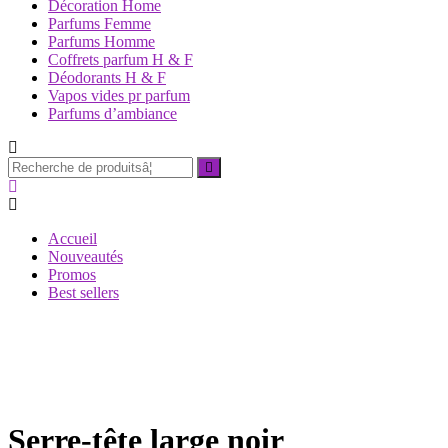
Décoration Home
Parfums Femme
Parfums Homme
Coffrets parfum H & F
Déodorants H & F
Vapos vides pr parfum
Parfums d’ambiance
Recherche
pourÂ :
Accueil
Nouveautés
Promos
Best sellers
Serre-tête large noir