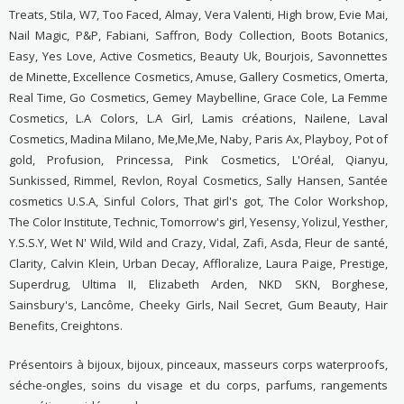
Treats, Stila, W7, Too Faced, Almay, Vera Valenti, High brow, Evie Mai,
Nail Magic, P&P, Fabiani, Saffron, Body Collection, Boots Botanics,
Easy, Yes Love, Active Cosmetics, Beauty Uk, Bourjois, Savonnettes
de Minette, Excellence Cosmetics, Amuse, Gallery Cosmetics, Omerta,
Real Time, Go Cosmetics, Gemey Maybelline, Grace Cole, La Femme
Cosmetics, L.A Colors, L.A Girl, Lamis créations, Nailene, Laval
Cosmetics, Madina Milano, Me,Me,Me, Naby, Paris Ax, Playboy, Pot of
gold, Profusion, Princessa, Pink Cosmetics, L'Oréal, Qianyu,
Sunkissed, Rimmel, Revlon, Royal Cosmetics, Sally Hansen, Santée
cosmetics U.S.A, Sinful Colors, That girl's got, The Color Workshop,
The Color Institute, Technic, Tomorrow's girl, Yesensy, Yolizul, Yesther,
Y.S.S.Y, Wet N' Wild, Wild and Crazy, Vidal, Zafi, Asda, Fleur de santé,
Clarity, Calvin Klein, Urban Decay, Affloralize, Laura Paige, Prestige,
Superdrug, Ultima II, Elizabeth Arden, NKD SKN, Borghese,
Sainsbury's, Lancôme, Cheeky Girls, Nail Secret, Gum Beauty, Hair
Benefits, Creightons.
Présentoirs à bijoux, bijoux, pinceaux, masseurs corps waterproofs,
séche-ongles, soins du visage et du corps, parfums, rangements