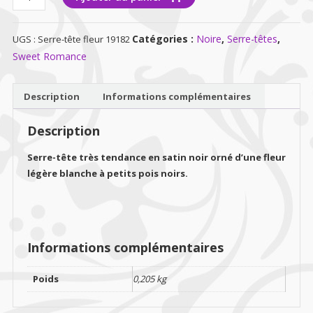
de
Serre-
Catégories :
Noire
,
Serre-têtes
,
UGS :
Serre-tête fleur 19182
tête
fleur
Sweet Romance
à
pois
Description
Informations complémentaires
noirs
Description
Serre-tête très tendance en satin noir orné d’une fleur
légère blanche à petits pois noirs.
Informations complémentaires
Poids
0,205 kg