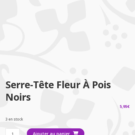
Serre-Tête Fleur À Pois
Noirs
5,95
€
3 en stock
quantité
Ajouter au panier