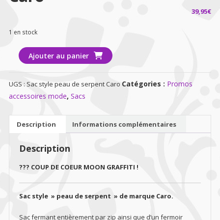
39,95
€
1 en stock
quantité
Ajouter au panier
de
Sac
Catégories :
Promos
UGS :
Sac style peau de serpent Caro
style
accessoires mode
,
Sacs
peau
de
serpent
Description
Informations complémentaires
Caro
Description
?
?
? COUP DE COEUR MOON GRAFFITI !
Sac style » peau de serpent » de marque Caro.
Sac fermant entièrement par zip ainsi que d’un fermoir