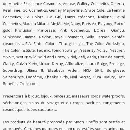
de Minette, Excellence Cosmetics, Amuse, Gallery Cosmetics, Omerta,
Real Time, Go Cosmetics, Gemey Maybelline, Grace Cole, La Femme
Cosmetics, L.A Colors, L.A Girl, Lamis créations, Nailene, Laval
Cosmetics, Madina Milano, Me,Me,Me, Naby, Paris Ax, Playboy, Pot of
gold, Profusion, Princessa, Pink Cosmetics, L'Oréal, Qianyu,
Sunkissed, Rimmel, Revlon, Royal Cosmetics, Sally Hansen, Santée
cosmetics U.S.A, Sinful Colors, That girl's got, The Color Workshop,
The Color Institute, Technic, Tomorrow's girl, Yesensy, Yolizul, Yesther,
Y.S.S.Y, Wet N' Wild, Wild and Crazy, Vidal, Zafi, Asda, Fleur de santé,
Clarity, Calvin Klein, Urban Decay, Affloralize, Laura Paige, Prestige,
Superdrug, Ultima II, Elizabeth Arden, NKD SKN, Borghese,
Sainsbury's, Lancôme, Cheeky Girls, Nail Secret, Gum Beauty, Hair
Benefits, Creightons.
Présentoirs à bijoux, bijoux, pinceaux, masseurs corps waterproofs,
séche-ongles, soins du visage et du corps, parfums, rangements
cosmétiques, idées cadeaux ...
Les produits de beauté proposés par Moon Graffiti sont testés et
approuvés. Certaines marques ne sont pas testées sur les animaux.