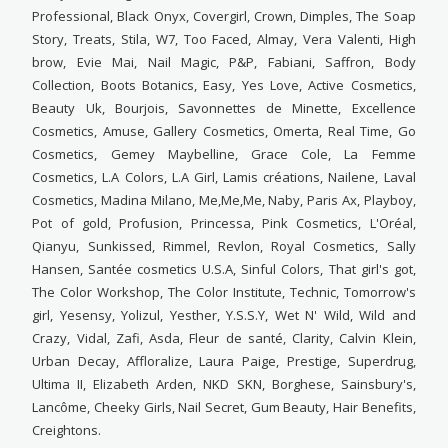
Professional, Black Onyx, Covergirl, Crown, Dimples, The Soap
Story, Treats, Stila, W7, Too Faced, Almay, Vera Valenti, High
brow, Evie Mai, Nail Magic, P&P, Fabiani, Saffron, Body
Collection, Boots Botanics, Easy, Yes Love, Active Cosmetics,
Beauty Uk, Bourjois, Savonnettes de Minette, Excellence
Cosmetics, Amuse, Gallery Cosmetics, Omerta, Real Time, Go
Cosmetics, Gemey Maybelline, Grace Cole, La Femme
Cosmetics, L.A Colors, L.A Girl, Lamis créations, Nailene, Laval
Cosmetics, Madina Milano, Me,Me,Me, Naby, Paris Ax, Playboy,
Pot of gold, Profusion, Princessa, Pink Cosmetics, L'Oréal,
Qianyu, Sunkissed, Rimmel, Revlon, Royal Cosmetics, Sally
Hansen, Santée cosmetics U.S.A, Sinful Colors, That girl's got,
The Color Workshop, The Color Institute, Technic, Tomorrow's
girl, Yesensy, Yolizul, Yesther, Y.S.S.Y, Wet N' Wild, Wild and
Crazy, Vidal, Zafi, Asda, Fleur de santé, Clarity, Calvin Klein,
Urban Decay, Affloralize, Laura Paige, Prestige, Superdrug,
Ultima II, Elizabeth Arden, NKD SKN, Borghese, Sainsbury's,
Lancôme, Cheeky Girls, Nail Secret, Gum Beauty, Hair Benefits,
Creightons.