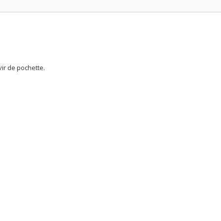
vif
clouté
.
ir de pochette.