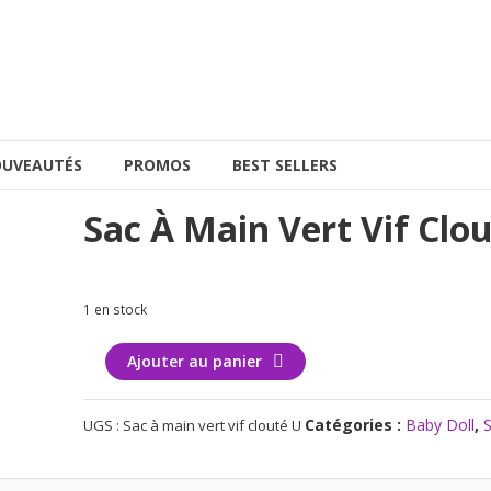
UVEAUTÉS
PROMOS
BEST SELLERS
Sac À Main Vert Vif Clo
1 en stock
quantité
Ajouter au panier
de
Sac
Catégories :
Baby Doll
,
UGS :
Sac à main vert vif clouté U
à
main
vert