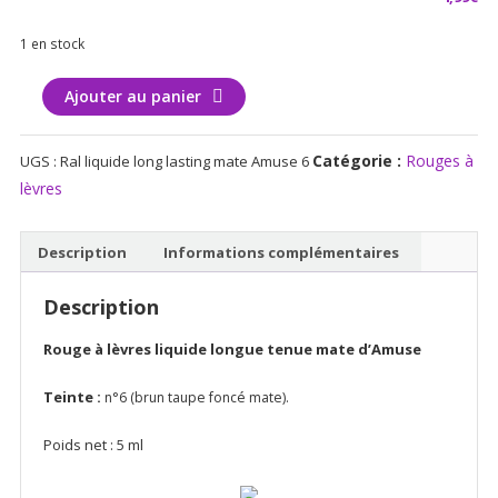
1 en stock
quantité
Ajouter au panier
de
Rouge
Catégorie :
Rouges à
UGS :
Ral liquide long lasting mate Amuse 6
à
lèvres
lèvres
liquide
long
Description
Informations complémentaires
lasting
mate
Description
Amuse
Rouge à lèvres
liquide longue tenue mate d’Amuse
Teinte :
n°6 (brun taupe foncé mate).
Poids net : 5 ml