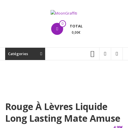
Aller
au
contenu
MoonGraffiti
0
TOTAL
0,00€
Catégories
Rouge À Lèvres Liquide
Long Lasting Mate Amuse
4,99
€