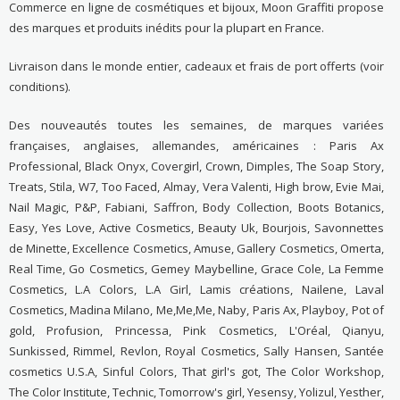
Commerce en ligne de cosmétiques et bijoux, Moon Graffiti propose
des marques et produits inédits pour la plupart en France.
Livraison dans le monde entier, cadeaux et frais de port offerts (voir
conditions).
Des nouveautés toutes les semaines, de marques variées
françaises, anglaises, allemandes, américaines : Paris Ax
Professional, Black Onyx, Covergirl, Crown, Dimples, The Soap Story,
Treats, Stila, W7, Too Faced, Almay, Vera Valenti, High brow, Evie Mai,
Nail Magic, P&P, Fabiani, Saffron, Body Collection, Boots Botanics,
Easy, Yes Love, Active Cosmetics, Beauty Uk, Bourjois, Savonnettes
de Minette, Excellence Cosmetics, Amuse, Gallery Cosmetics, Omerta,
Real Time, Go Cosmetics, Gemey Maybelline, Grace Cole, La Femme
Cosmetics, L.A Colors, L.A Girl, Lamis créations, Nailene, Laval
Cosmetics, Madina Milano, Me,Me,Me, Naby, Paris Ax, Playboy, Pot of
gold, Profusion, Princessa, Pink Cosmetics, L'Oréal, Qianyu,
Sunkissed, Rimmel, Revlon, Royal Cosmetics, Sally Hansen, Santée
cosmetics U.S.A, Sinful Colors, That girl's got, The Color Workshop,
The Color Institute, Technic, Tomorrow's girl, Yesensy, Yolizul, Yesther,