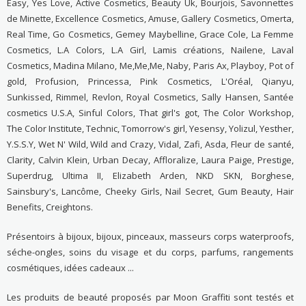
Easy, Yes Love, Active Cosmetics, Beauty Uk, Bourjois, Savonnettes
de Minette, Excellence Cosmetics, Amuse, Gallery Cosmetics, Omerta,
Real Time, Go Cosmetics, Gemey Maybelline, Grace Cole, La Femme
Cosmetics, L.A Colors, L.A Girl, Lamis créations, Nailene, Laval
Cosmetics, Madina Milano, Me,Me,Me, Naby, Paris Ax, Playboy, Pot of
gold, Profusion, Princessa, Pink Cosmetics, L'Oréal, Qianyu,
Sunkissed, Rimmel, Revlon, Royal Cosmetics, Sally Hansen, Santée
cosmetics U.S.A, Sinful Colors, That girl's got, The Color Workshop,
The Color Institute, Technic, Tomorrow's girl, Yesensy, Yolizul, Yesther,
Y.S.S.Y, Wet N' Wild, Wild and Crazy, Vidal, Zafi, Asda, Fleur de santé,
Clarity, Calvin Klein, Urban Decay, Affloralize, Laura Paige, Prestige,
Superdrug, Ultima II, Elizabeth Arden, NKD SKN, Borghese,
Sainsbury's, Lancôme, Cheeky Girls, Nail Secret, Gum Beauty, Hair
Benefits, Creightons.
Présentoirs à bijoux, bijoux, pinceaux, masseurs corps waterproofs,
séche-ongles, soins du visage et du corps, parfums, rangements
cosmétiques, idées cadeaux ...
Les produits de beauté proposés par Moon Graffiti sont testés et