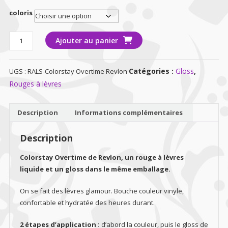
coloris
quantité
Ajouter au panier
de
Rouge
Catégories :
Gloss
,
UGS :
RALS-Colorstay Overtime Revlon
à
lèvres
Rouges à lèvres
gloss
Colorstay
Description
Informations complémentaires
Overtime
Revlon
Description
Colorstay Overtime de Revlon, un rouge à lèvres
liquide et un gloss dans le même emballage.
On se fait des lèvres glamour. Bouche couleur vinyle,
confortable et hydratée des heures durant.
2 étapes d’application :
d’abord la couleur, puis le gloss de