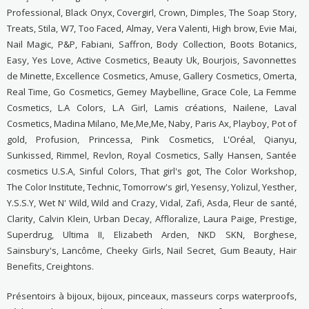
Professional, Black Onyx, Covergirl, Crown, Dimples, The Soap Story,
Treats, Stila, W7, Too Faced, Almay, Vera Valenti, High brow, Evie Mai,
Nail Magic, P&P, Fabiani, Saffron, Body Collection, Boots Botanics,
Easy, Yes Love, Active Cosmetics, Beauty Uk, Bourjois, Savonnettes
de Minette, Excellence Cosmetics, Amuse, Gallery Cosmetics, Omerta,
Real Time, Go Cosmetics, Gemey Maybelline, Grace Cole, La Femme
Cosmetics, L.A Colors, L.A Girl, Lamis créations, Nailene, Laval
Cosmetics, Madina Milano, Me,Me,Me, Naby, Paris Ax, Playboy, Pot of
gold, Profusion, Princessa, Pink Cosmetics, L'Oréal, Qianyu,
Sunkissed, Rimmel, Revlon, Royal Cosmetics, Sally Hansen, Santée
cosmetics U.S.A, Sinful Colors, That girl's got, The Color Workshop,
The Color Institute, Technic, Tomorrow's girl, Yesensy, Yolizul, Yesther,
Y.S.S.Y, Wet N' Wild, Wild and Crazy, Vidal, Zafi, Asda, Fleur de santé,
Clarity, Calvin Klein, Urban Decay, Affloralize, Laura Paige, Prestige,
Superdrug, Ultima II, Elizabeth Arden, NKD SKN, Borghese,
Sainsbury's, Lancôme, Cheeky Girls, Nail Secret, Gum Beauty, Hair
Benefits, Creightons.
Présentoirs à bijoux, bijoux, pinceaux, masseurs corps waterproofs,