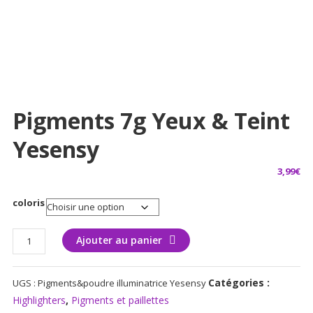
Pigments 7g Yeux & Teint
Yesensy
3,99
€
coloris
quantité
Ajouter au panier
de
Pigments
Catégories :
UGS :
Pigments&poudre illuminatrice Yesensy
7g
yeux
Highlighters
,
Pigments et paillettes