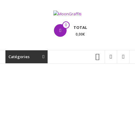
Aller
au
contenu
MoonGraffiti
0
TOTAL
0,00€
Catégories