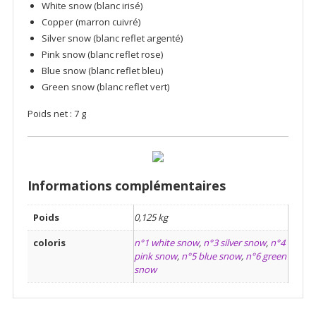
White snow (blanc irisé)
Copper (marron cuivré)
Silver snow (blanc reflet argenté)
Pink snow (blanc reflet rose)
Blue snow (blanc reflet bleu)
Green snow (blanc reflet vert)
Poids net : 7 g
Informations complémentaires
Poids
0,125 kg
coloris
n°1 white snow
,
n°3 silver snow
,
n°4
pink snow
,
n°5 blue snow
,
n°6 green
snow