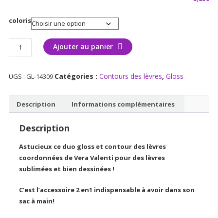
coloris
quantité
Ajouter au panier
de
Duo
Catégories :
Contours des lèvres
,
Gloss
UGS :
GL-14309
Gloss
&
Contour
Description
Informations complémentaires
lèvres
Vera
Description
Valenti
Astucieux ce duo gloss et contour des lèvres
coordonnées de Vera Valenti pour des lèvres
sublimées et bien dessinées !
C’est l’accessoire 2 en1 indispensable à avoir dans son
sac à main!