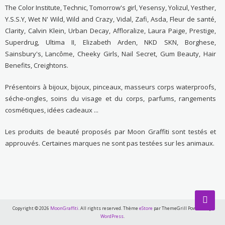
The Color Institute, Technic, Tomorrow's girl, Yesensy, Yolizul, Yesther,
Y.S.S.Y, Wet N' Wild, Wild and Crazy, Vidal, Zafi, Asda, Fleur de santé,
Clarity, Calvin Klein, Urban Decay, Affloralize, Laura Paige, Prestige,
Superdrug, Ultima II, Elizabeth Arden, NKD SKN, Borghese,
Sainsbury's, Lancôme, Cheeky Girls, Nail Secret, Gum Beauty, Hair
Benefits, Creightons.
Présentoirs à bijoux, bijoux, pinceaux, masseurs corps waterproofs,
séche-ongles, soins du visage et du corps, parfums, rangements
cosmétiques, idées cadeaux ...
Les produits de beauté proposés par Moon Graffiti sont testés et
approuvés. Certaines marques ne sont pas testées sur les animaux.
Copyright © 2026
MoonGraffiti
. All rights reserved. Thème
eStore
par ThemeGrill Powered by
WordPress
.