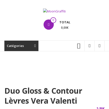
Aller
au
contenu
MoonGraffiti
0
TOTAL
0,00€
Catégories
Duo Gloss & Contour
Lèvres Vera Valenti
5,80
€