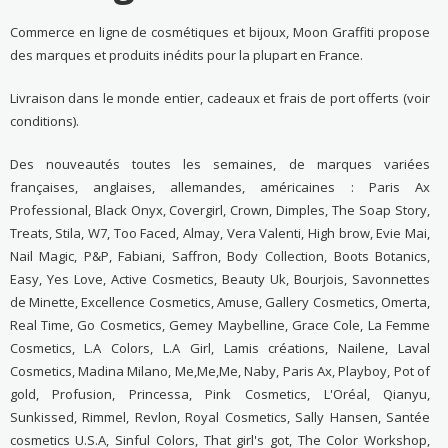
Commerce en ligne de cosmétiques et bijoux, Moon Graffiti propose
des marques et produits inédits pour la plupart en France.
Livraison dans le monde entier, cadeaux et frais de port offerts (voir
conditions).
Des nouveautés toutes les semaines, de marques variées
françaises, anglaises, allemandes, américaines : Paris Ax
Professional, Black Onyx, Covergirl, Crown, Dimples, The Soap Story,
Treats, Stila, W7, Too Faced, Almay, Vera Valenti, High brow, Evie Mai,
Nail Magic, P&P, Fabiani, Saffron, Body Collection, Boots Botanics,
Easy, Yes Love, Active Cosmetics, Beauty Uk, Bourjois, Savonnettes
de Minette, Excellence Cosmetics, Amuse, Gallery Cosmetics, Omerta,
Real Time, Go Cosmetics, Gemey Maybelline, Grace Cole, La Femme
Cosmetics, L.A Colors, L.A Girl, Lamis créations, Nailene, Laval
Cosmetics, Madina Milano, Me,Me,Me, Naby, Paris Ax, Playboy, Pot of
gold, Profusion, Princessa, Pink Cosmetics, L'Oréal, Qianyu,
Sunkissed, Rimmel, Revlon, Royal Cosmetics, Sally Hansen, Santée
cosmetics U.S.A, Sinful Colors, That girl's got, The Color Workshop,