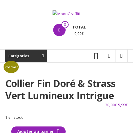
Aller
au
contenu
MoonGraffiti
0
TOTAL
0,00€
Catégories
Promo !
Collier Fin Doré & Strass
Vert Lumineux Intrigue
Le
Le
30,00
€
9,99
€
prix
pr
1 en stock
initial
ac
était :
est
quantité
Ajouter au panier
30,00€.
9,9