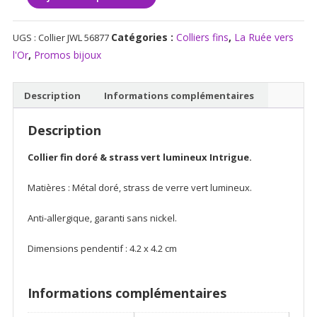
de
Collier
Catégories :
Colliers fins
,
La Ruée vers
UGS :
Collier JWL 56877
fin
l'Or
,
Promos bijoux
doré
&
strass
Description
Informations complémentaires
vert
lumineux
Description
Intrigue
Collier fin doré & strass vert lumineux Intrigue.
Matières : Métal doré, strass de verre vert lumineux.
Anti-allergique, garanti sans nickel.
Dimensions pendentif : 4.2 x 4.2 cm
Informations complémentaires