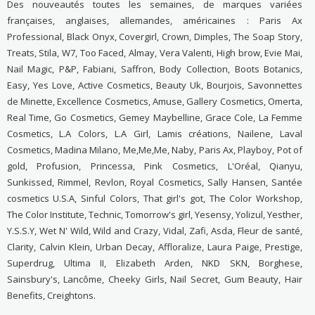
Des nouveautés toutes les semaines, de marques variées
françaises, anglaises, allemandes, américaines : Paris Ax
Professional, Black Onyx, Covergirl, Crown, Dimples, The Soap Story,
Treats, Stila, W7, Too Faced, Almay, Vera Valenti, High brow, Evie Mai,
Nail Magic, P&P, Fabiani, Saffron, Body Collection, Boots Botanics,
Easy, Yes Love, Active Cosmetics, Beauty Uk, Bourjois, Savonnettes
de Minette, Excellence Cosmetics, Amuse, Gallery Cosmetics, Omerta,
Real Time, Go Cosmetics, Gemey Maybelline, Grace Cole, La Femme
Cosmetics, L.A Colors, L.A Girl, Lamis créations, Nailene, Laval
Cosmetics, Madina Milano, Me,Me,Me, Naby, Paris Ax, Playboy, Pot of
gold, Profusion, Princessa, Pink Cosmetics, L'Oréal, Qianyu,
Sunkissed, Rimmel, Revlon, Royal Cosmetics, Sally Hansen, Santée
cosmetics U.S.A, Sinful Colors, That girl's got, The Color Workshop,
The Color Institute, Technic, Tomorrow's girl, Yesensy, Yolizul, Yesther,
Y.S.S.Y, Wet N' Wild, Wild and Crazy, Vidal, Zafi, Asda, Fleur de santé,
Clarity, Calvin Klein, Urban Decay, Affloralize, Laura Paige, Prestige,
Superdrug, Ultima II, Elizabeth Arden, NKD SKN, Borghese,
Sainsbury's, Lancôme, Cheeky Girls, Nail Secret, Gum Beauty, Hair
Benefits, Creightons.