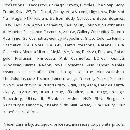
Professional, Black Onyx, Covergirl, Crown, Dimples, The Soap Story,
Treats, Stila, W7, Too Faced, Almay, Vera Valenti, High brow, Evie Mai,
Nail Magic, P&P, Fabiani, Saffron, Body Collection, Boots Botanics,
Easy, Yes Love, Active Cosmetics, Beauty Uk, Bourjois, Savonnettes
de Minette, Excellence Cosmetics, Amuse, Gallery Cosmetics, Omerta,
Real Time, Go Cosmetics, Gemey Maybelline, Grace Cole, La Femme
Cosmetics, L.A Colors, L.A Girl, Lamis créations, Nailene, Laval
Cosmetics, Madina Milano, Me,Me,Me, Naby, Paris Ax, Playboy, Pot of
gold, Profusion, Princessa, Pink Cosmetics, L'Oréal, Qianyu,
Sunkissed, Rimmel, Revlon, Royal Cosmetics, Sally Hansen, Santée
cosmetics U.S.A, Sinful Colors, That girl's got, The Color Workshop,
The Color Institute, Technic, Tomorrow's girl, Yesensy, Yolizul, Yesther,
Y.S.S.Y, Wet N' Wild, Wild and Crazy, Vidal, Zafi, Asda, Fleur de santé,
Clarity, Calvin Klein, Urban Decay, Affloralize, Laura Paige, Prestige,
Superdrug, Ultima II, Elizabeth Arden, NKD SKN, Borghese,
Sainsbury's, Lancôme, Cheeky Girls, Nail Secret, Gum Beauty, Hair
Benefits, Creightons.
Présentoirs à bijoux, bijoux, pinceaux, masseurs corps waterproofs,