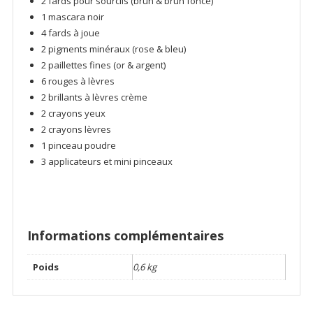
2 fards pour sourcils (brun & brun foncé)
1 mascara noir
4 fards à joue
2 pigments minéraux (rose & bleu)
2 paillettes fines (or & argent)
6 rouges à lèvres
2 brillants à lèvres crème
2 crayons yeux
2 crayons lèvres
1 pinceau poudre
3 applicateurs et mini pinceaux
Informations complémentaires
Poids
0,6 kg