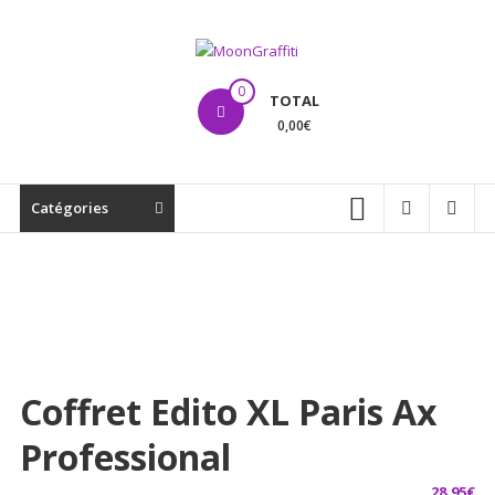
Aller
au
contenu
MoonGraffiti
0
TOTAL
0,00€
Catégories
Coffret Edito XL Paris Ax
Professional
28,95
€