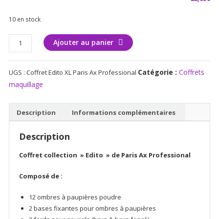
10 en stock
quantité
Ajouter au panier
de
Coffret
Catégorie :
Coffrets
UGS :
Coffret Edito XL Paris Ax Professional
Edito
XL
maquillage
Paris
Ax
Description
Informations complémentaires
Professional
Description
Coffret collection » Edito » de Paris Ax Professional
Composé de :
12 ombres à paupières poudre
2 bases fixantes pour ombres à paupières