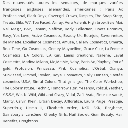
Des nouveautés toutes les semaines, de marques variées
françaises, anglaises, allemandes, américaines : Paris Ax
Professional, Black Onyx, Covergirl, Crown, Dimples, The Soap Story,
Treats, Stila, W7, Too Faced, Almay, Vera Valenti, High brow, Evie Mai,
Nail Magic, P&P, Fabiani, Saffron, Body Collection, Boots Botanics,
Easy, Yes Love, Active Cosmetics, Beauty Uk, Bourjois, Savonnettes
de Minette, Excellence Cosmetics, Amuse, Gallery Cosmetics, Omerta,
Real Time, Go Cosmetics, Gemey Maybelline, Grace Cole, La Femme
Cosmetics, L.A Colors, L.A Girl, Lamis créations, Nailene, Laval
Cosmetics, Madina Milano, Me,Me,Me, Naby, Paris Ax, Playboy, Pot of
gold, Profusion, Princessa, Pink Cosmetics, L'Oréal, Qianyu,
Sunkissed, Rimmel, Revlon, Royal Cosmetics, Sally Hansen, Santée
cosmetics U.S.A, Sinful Colors, That girl's got, The Color Workshop,
The Color Institute, Technic, Tomorrow's girl, Yesensy, Yolizul, Yesther,
Y.S.S.Y, Wet N' Wild, Wild and Crazy, Vidal, Zafi, Asda, Fleur de santé,
Clarity, Calvin Klein, Urban Decay, Affloralize, Laura Paige, Prestige,
Superdrug, Ultima II, Elizabeth Arden, NKD SKN, Borghese,
Sainsbury's, Lancôme, Cheeky Girls, Nail Secret, Gum Beauty, Hair
Benefits, Creightons.