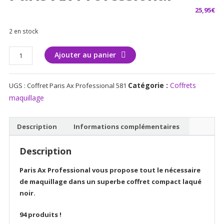
25,95
€
2 en stock
quantité
Ajouter au panier
de
Coffret
Catégorie :
Coffrets
UGS :
Coffret Paris Ax Professional 581
complet
XL
maquillage
94
pc
Description
Informations complémentaires
Paris
Ax
Description
Professional
Paris Ax Professional vous propose tout le nécessaire
de maquillage dans un superbe coffret compact laqué
noir.
94 produits !