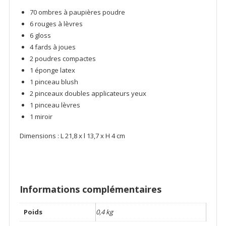
70 ombres à paupières poudre
6 rouges à lèvres
6 gloss
4 fards à joues
2 poudres compactes
1 éponge latex
1 pinceau blush
2 pinceaux doubles applicateurs yeux
1 pinceau lèvres
1 miroir
Dimensions : L 21,8 x l 13,7 x H 4 cm
Informations complémentaires
Poids
0,4 kg