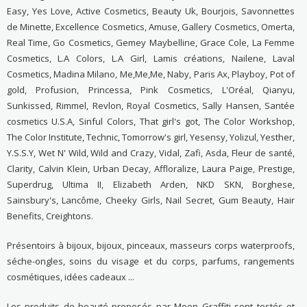
Easy, Yes Love, Active Cosmetics, Beauty Uk, Bourjois, Savonnettes
de Minette, Excellence Cosmetics, Amuse, Gallery Cosmetics, Omerta,
Real Time, Go Cosmetics, Gemey Maybelline, Grace Cole, La Femme
Cosmetics, L.A Colors, L.A Girl, Lamis créations, Nailene, Laval
Cosmetics, Madina Milano, Me,Me,Me, Naby, Paris Ax, Playboy, Pot of
gold, Profusion, Princessa, Pink Cosmetics, L'Oréal, Qianyu,
Sunkissed, Rimmel, Revlon, Royal Cosmetics, Sally Hansen, Santée
cosmetics U.S.A, Sinful Colors, That girl's got, The Color Workshop,
The Color Institute, Technic, Tomorrow's girl, Yesensy, Yolizul, Yesther,
Y.S.S.Y, Wet N' Wild, Wild and Crazy, Vidal, Zafi, Asda, Fleur de santé,
Clarity, Calvin Klein, Urban Decay, Affloralize, Laura Paige, Prestige,
Superdrug, Ultima II, Elizabeth Arden, NKD SKN, Borghese,
Sainsbury's, Lancôme, Cheeky Girls, Nail Secret, Gum Beauty, Hair
Benefits, Creightons.
Présentoirs à bijoux, bijoux, pinceaux, masseurs corps waterproofs,
séche-ongles, soins du visage et du corps, parfums, rangements
cosmétiques, idées cadeaux ...
Les produits de beauté proposés par Moon Graffiti sont testés et