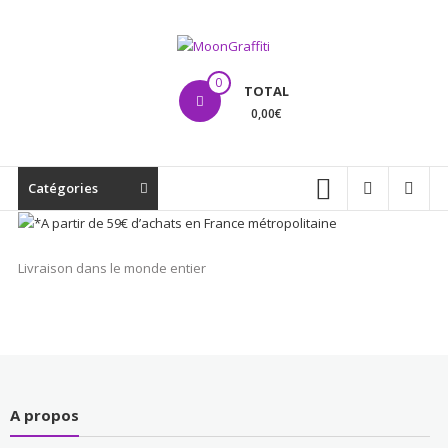
Aller
au
contenu
MoonGraffiti
0
TOTAL
0,00€
Catégories
Livraison dans le monde entier
A propos